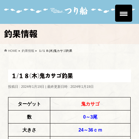
釣果情報
HOME
»
釣果情報
»
１/１８(木)鬼カサゴ釣果
１/１８(木)鬼カサゴ釣果
投稿日 : 2024年1月19日
最終更新日時 : 2024年1月19日
ターゲット
鬼カサゴ
数
0～3尾
大きさ
24～36ｃｍ