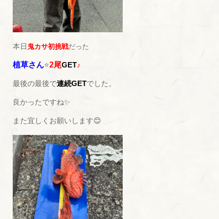
本日
鬼カサ初挑戦
だった
植草さん
⭐
2尾
GET
♪
最後の最後で
連続GET
でした。
良かったですね✨
また宜しくお願いします😊