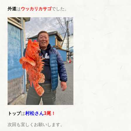
外道
は
ウッカリカサゴ
でした。
トップ
は
村松さん
3尾
！
次回も宜しくお願いします。