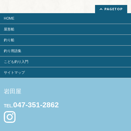
PAGETOP
HOME
屋形船
釣り船
釣り用語集
こども釣り入門
サイトマップ
岩田屋
047-351-2862
TEL.