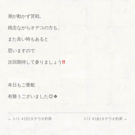
潮が動かず苦戦。
残念ながらオデコの方も。
また良い時もあると
思いますので
次回期待して参りましょう
!!
本日もご乗船
有難うございました😌🍀
←
１/１４(日)タチウオ釣果
１/１９(金)タチウオ釣果
→