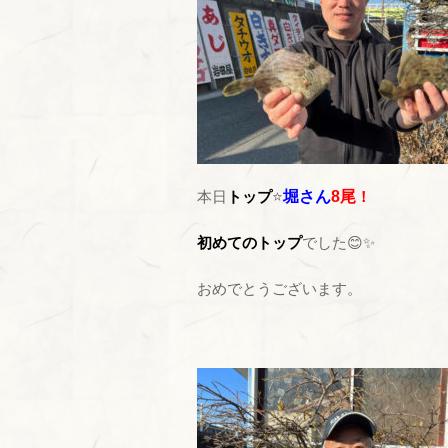
本日
トップ
⭐
堀さん
8尾
！
初めてのトップ
でした😊✨
おめでとうございます。