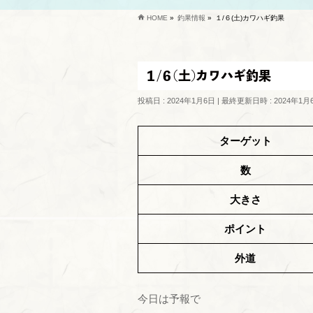
HOME
»
釣果情報
»
１/６(土)カワハギ釣果
１/６(土)カワハギ釣果
投稿日 : 2024年1月6日
最終更新日時 : 2024年1月
ターゲット
数
大きさ
ポイント
外道
今日は予報で