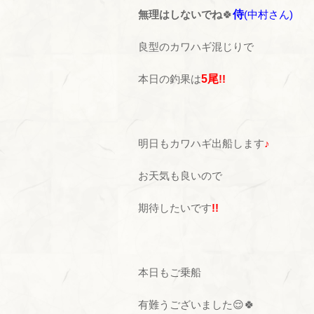
無理はしないでね
🍀
侍
(中村さん)
良型のカワハギ混じりで
本日の釣果は
5尾
!!
明日もカワハギ出船します
♪
お天気も良いので
期待したいです
!!
本日もご乗船
有難うございました😌🍀