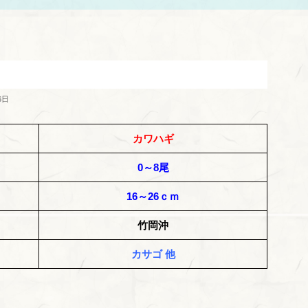
6日
カワハギ
0～8尾
16～26ｃｍ
竹岡沖
カサゴ 他