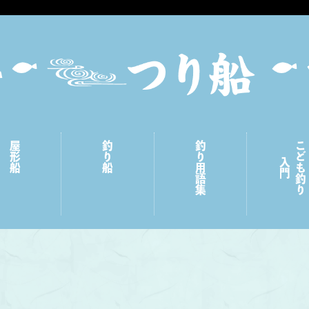
屋形船
釣り船
釣り用語集
こども釣り
入門