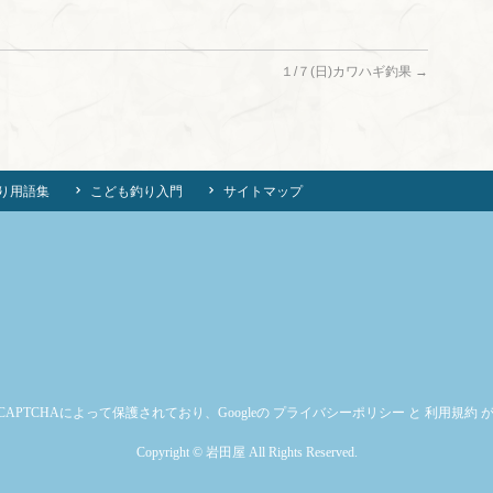
１/７(日)カワハギ釣果
→
り用語集
こども釣り入門
サイトマップ
CAPTCHAによって保護されており、Googleの
プライバシーポリシー
と
利用規約
が
Copyright ©
岩田屋
All Rights Reserved.