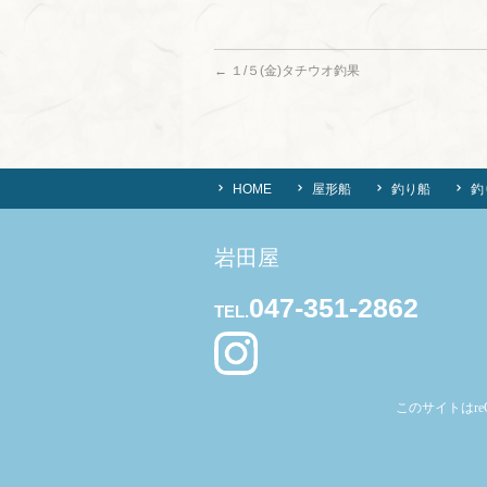
←
１/５(金)タチウオ釣果
HOME
屋形船
釣り船
釣
岩田屋
047-351-2862
TEL.
このサイトはre