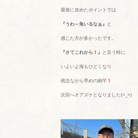
最後に攻めたポイントでは
『うわ～魚いるなぁ』
と
感じた方が多かったです。
『さてこれから
！
』
と言う時に
いよいよ海もひどくなり
残念ながら早めの納竿
！
次回へオアズケとなりました(>_<)