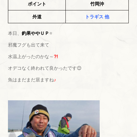
ポイント
竹岡沖
外道
トラギス 他
本日、
釣果ややＵＰ
⭐
邪魔フグも出て来て
水温上がったのかな～
?!
オデコなく終われて良かったです😊
魚はまだまだ居ますね
♪