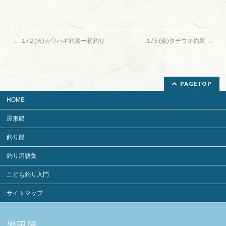
←
１/２(火)カワハギ釣果ー初釣り
１/５(金)タチウオ釣果
→
PAGETOP
HOME
屋形船
釣り船
釣り用語集
こども釣り入門
サイトマップ
岩田屋