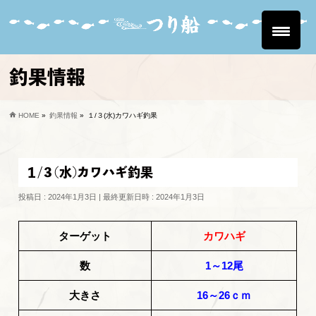
釣果情報
HOME
»
釣果情報
»
１/３(水)カワハギ釣果
１/３(水)カワハギ釣果
投稿日 : 2024年1月3日
最終更新日時 : 2024年1月3日
ターゲット
カワハギ
数
1～12尾
大きさ
16～26ｃｍ