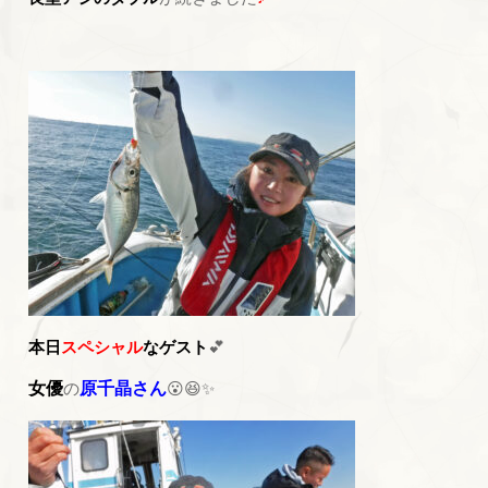
本日
スペシャル
なゲスト
💕
女優
の
原千晶さん
😮😆✨