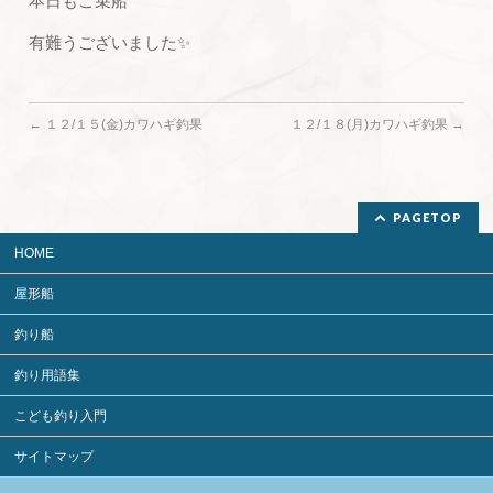
本日もご乗船
有難うございました✨
←
１２/１５(金)カワハギ釣果
１２/１８(月)カワハギ釣果
→
PAGETOP
HOME
屋形船
釣り船
釣り用語集
こども釣り入門
サイトマップ