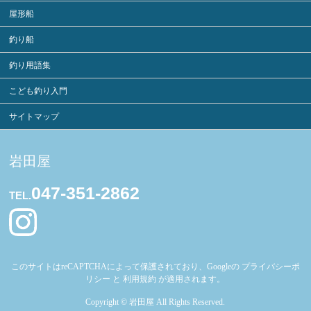
屋形船
釣り船
釣り用語集
こども釣り入門
サイトマップ
岩田屋
047-351-2862
TEL.
このサイトはreCAPTCHAによって保護されており、Googleの
プライバシーポ
リシー
と
利用規約
が適用されます。
Copyright ©
岩田屋
All Rights Reserved.