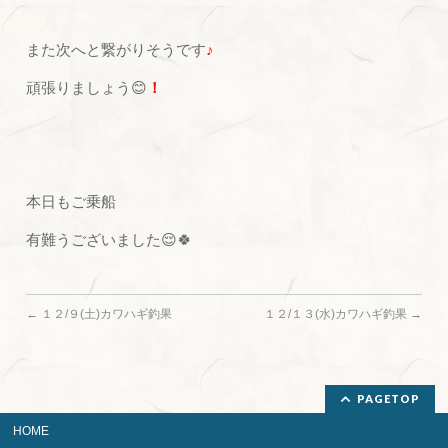
また次へと繋がりそうです
♪
頑張りましょう😊
！
本日もご乗船
有難うございました😌🍀
←
１２/９(土)カワハギ釣果
１２/１３(水)カワハギ釣果
→
PAGETOP
HOME