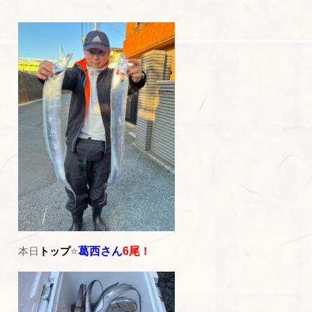
本日
トップ
⭐
葛西さん
6尾
！