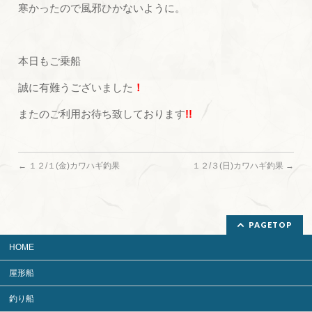
寒かったので風邪ひかないように。
本日もご乗船
誠に有難うございました
！
またのご利用お待ち致しております
!!
←
１２/１(金)カワハギ釣果
１２/３(日)カワハギ釣果
→
PAGETOP
HOME
屋形船
釣り船