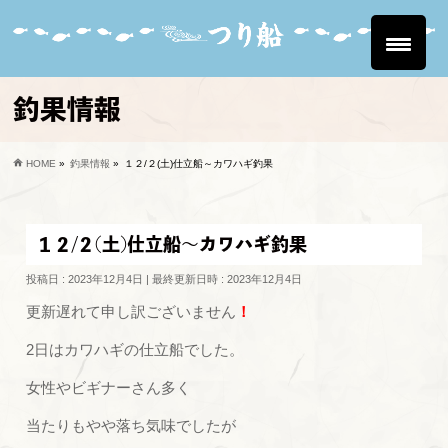
釣果情報
HOME
»
釣果情報
»
１２/２(土)仕立船～カワハギ釣果
１２/２(土)仕立船～カワハギ釣果
投稿日 : 2023年12月4日
最終更新日時 : 2023年12月4日
更新遅れて申し訳ございません
！
2日はカワハギの仕立船でした。
女性やビギナーさん多く
当たりもやや落ち気味でしたが