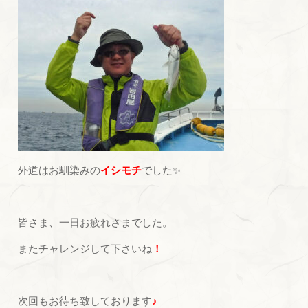
外道はお馴染みの
イシモチ
でした✨
皆さま、一日お疲れさまでした。
またチャレンジして下さいね
！
次回もお待ち致しております
♪