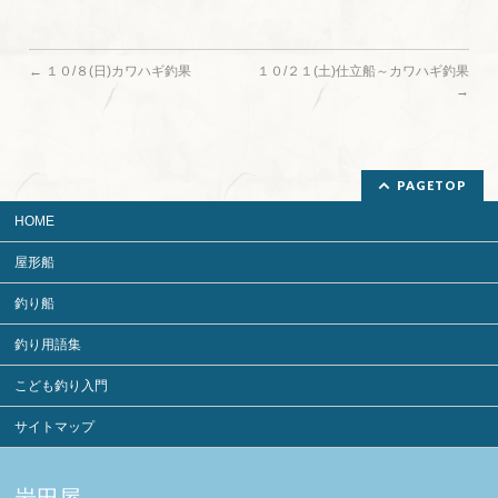
←
１０/８(日)カワハギ釣果
１０/２１(土)仕立船～カワハギ釣果
→
PAGETOP
HOME
屋形船
釣り船
釣り用語集
こども釣り入門
サイトマップ