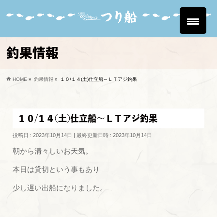
釣果情報
HOME
»
釣果情報
»
１０/１４(土)仕立船～ＬＴアジ釣果
１０/１４(土)仕立船～ＬＴアジ釣果
投稿日 : 2023年10月14日
最終更新日時 : 2023年10月14日
朝から清々しいお天気。
本日は貸切という事もあり
少し遅い出船になりました。