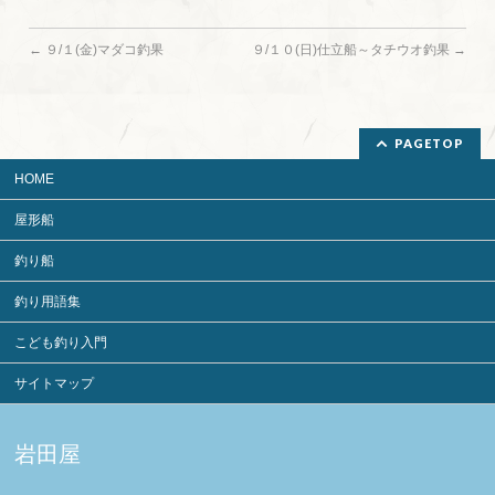
←
９/１(金)マダコ釣果
９/１０(日)仕立船～タチウオ釣果
→
PAGETOP
HOME
屋形船
釣り船
釣り用語集
こども釣り入門
サイトマップ
岩田屋