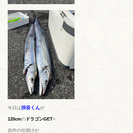
今日は
渋谷くん
が
120cm
の
ドラゴンGET
⭐
自作の仕掛けが