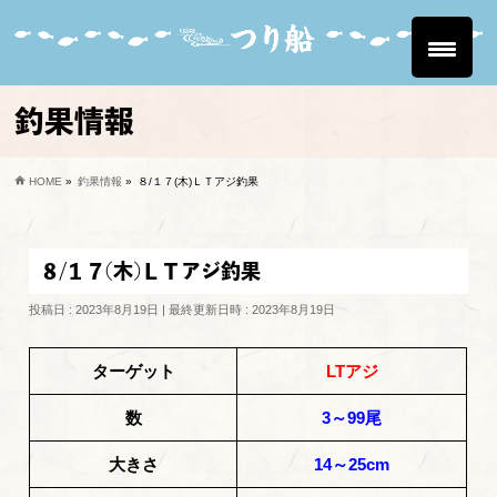
釣果情報
HOME
»
釣果情報
»
８/１７(木)ＬＴアジ釣果
８/１７(木)ＬＴアジ釣果
投稿日 : 2023年8月19日
最終更新日時 : 2023年8月19日
ターゲット
LTアジ
数
3～99尾
大きさ
14～25cm