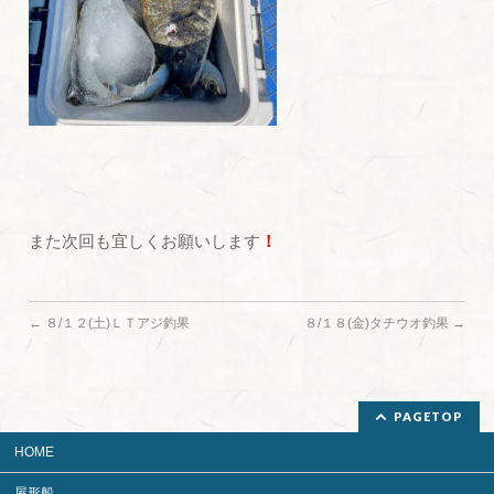
また次回も宜しくお願いします
！
←
８/１２(土)ＬＴアジ釣果
８/１８(金)タチウオ釣果
→
PAGETOP
HOME
屋形船