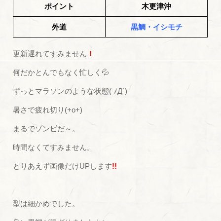
ポイント
木更津沖
外道
黒鯛・イシモチ
更新遅れてすみません
！
何だかとんでもなく忙しく💦
ずっとマラソンのような状態( ﾉД`)
暑さで疲れ切り(+o+)
まるでゾンビだ～。
時間なくてすみません。
とりあえず画像だけUPします
!!
型は細かめでした。