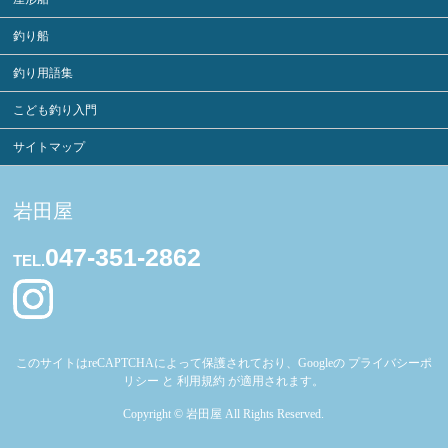
釣り船
釣り用語集
こども釣り入門
サイトマップ
岩田屋
047-351-2862
TEL.
このサイトはreCAPTCHAによって保護されており、Googleの
プライバシーポ
リシー
と
利用規約
が適用されます。
Copyright ©
岩田屋
All Rights Reserved.