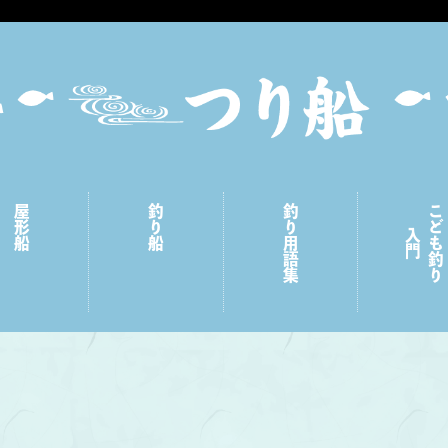
屋形船
釣り船
釣り用語集
こども釣り
入門