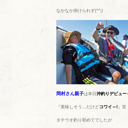
なかなか掛けられず(^^;)
岡村さん親子
は本日
沖釣りデビュー
『美味しそう…だけど
コワイ～!
』笑
タチウオ釣り初めてでしたが