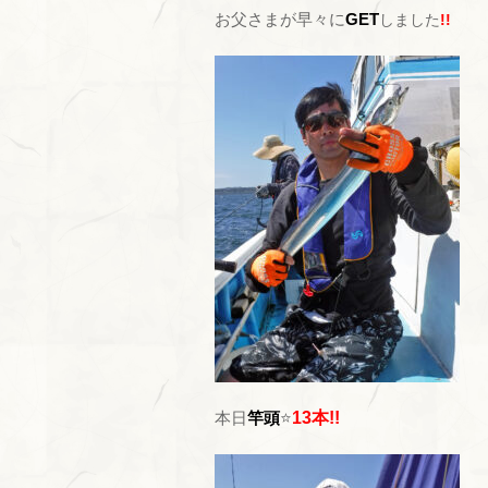
お父さまが早々に
GET
しました
!!
本日
竿頭
⭐
13本!!