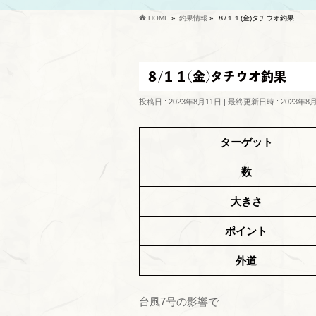
HOME
»
釣果情報
»
８/１１(金)タチウオ釣果
８/１１(金)タチウオ釣果
投稿日 : 2023年8月11日
最終更新日時 : 2023年8
ターゲット
数
大きさ
ポイント
外道
台風7号の影響で