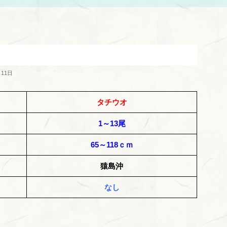
月11日
タチウオ
1～13尾
65～118ｃｍ
猿島沖
なし