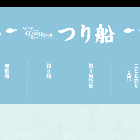
屋形船
釣り船
釣り用語集
こども釣り
入門