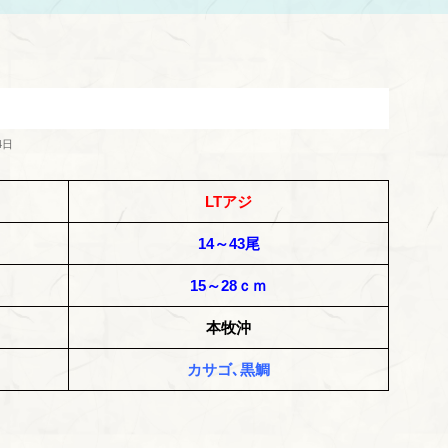
4日
LTアジ
14～43尾
15～28ｃｍ
本牧沖
カサゴ､黒鯛