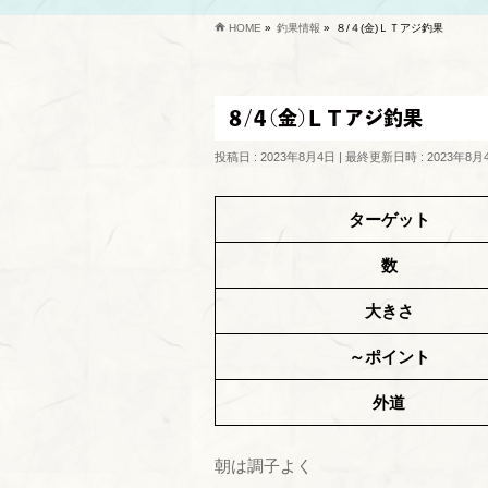
HOME
»
釣果情報
»
８/４(金)ＬＴアジ釣果
８/４(金)ＬＴアジ釣果
投稿日 : 2023年8月4日
最終更新日時 : 2023年8月
ターゲット
数
大きさ
～ポイント
外道
朝は調子よく