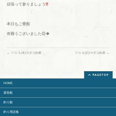
頑張って参りましょう
!!
本日もご乗船
有難うございました😌🍀
←
７/１３(木)マダコ釣果
７/１６(日)マダコ釣果
→
PAGETOP
HOME
屋形船
釣り船
釣り用語集