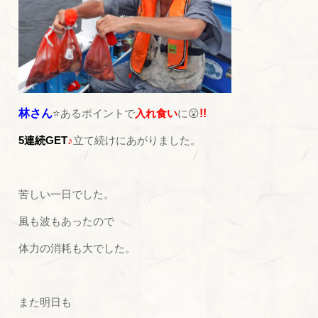
林さん
⭐あるポイントで
入れ食い
に😮
!!
5連続GET
♪
立て続けにあがりました。
苦しい一日でした。
風も波もあったので
体力の消耗も大でした。
また明日も