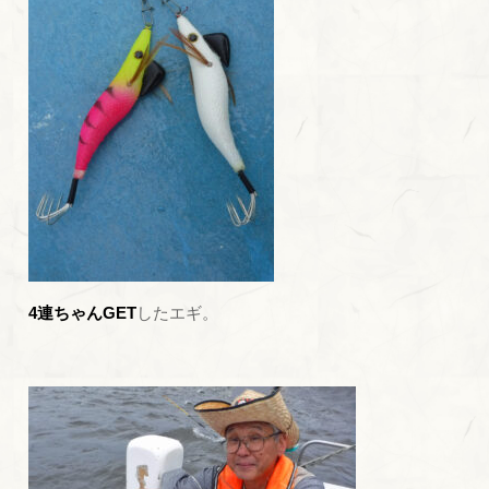
4連ちゃんGET
したエギ。