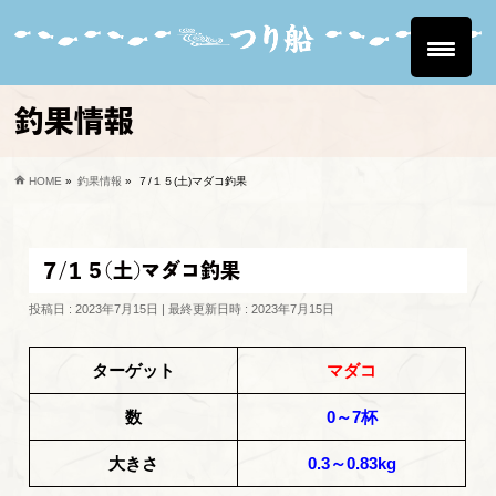
釣果情報
HOME
»
釣果情報
»
７/１５(土)マダコ釣果
７/１５(土)マダコ釣果
投稿日 : 2023年7月15日
最終更新日時 : 2023年7月15日
ターゲット
マダコ
数
0～7杯
大きさ
0.3～0.83kg