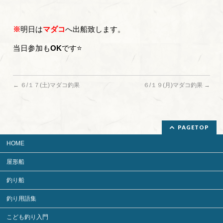
※
明日は
マダコ
へ出船致します。
当日参加も
OK
です⭐
←
６/１７(土)マダコ釣果
６/１９(月)マダコ釣果
→
PAGETOP
HOME
屋形船
釣り船
釣り用語集
こども釣り入門