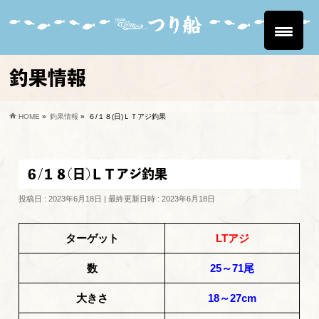
釣果情報
HOME
»
釣果情報
»
６/１８(日)ＬＴアジ釣果
６/１８(日)ＬＴアジ釣果
投稿日 : 2023年6月18日
最終更新日時 : 2023年6月18日
ターゲット
LTアジ
数
25～71尾
大きさ
18～27cm