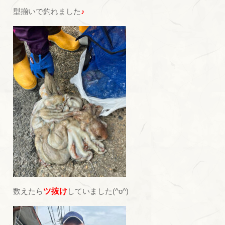
型揃いで釣れました
♪
数えたら
ツ抜け
していました(^o^)