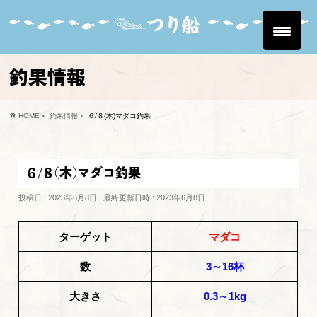
釣果情報
HOME
»
釣果情報
»
６/８(木)マダコ釣果
６/８(木)マダコ釣果
投稿日 : 2023年6月8日
最終更新日時 : 2023年6月8日
ターゲット
マダコ
数
3～16杯
大きさ
0.3～1kg