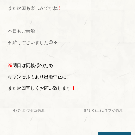
また次回も楽しみですね
！
本日もご乗船
有難うございました😌🍀
※
明日は雨模様のため
キャンセルもあり出船中止に。
また次回宜しくお願い致します
！
←
６/７(水)マダコ釣果
６/１０(土)ＬＴアジ釣果
→