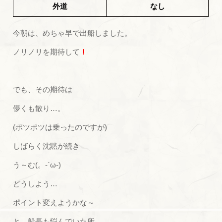
外道
なし
今朝は、めちゃ早で出船しました。
ノリノリを期待して
！
でも、その期待は
儚くも散り…。
(ポツポツは乗ったのですが)
しばらく沈黙が続き
う～む(。-`ω-)
どうしよう…
ポイント変えようかな～
と、船長も悩んでいた所