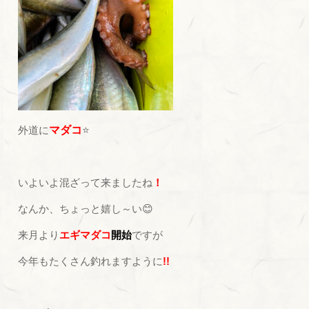
外道に
マダコ
⭐
いよいよ混ざって来ましたね
！
なんか、ちょっと嬉し～い😊
来月より
エギマダコ
開始
ですが
今年もたくさん釣れますように
!!