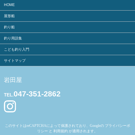
HOME
屋形船
釣り船
釣り用語集
こども釣り入門
サイトマップ
岩田屋
047-351-2862
TEL.
このサイトはreCAPTCHAによって保護されており、Googleの
プライバシーポ
リシー
と
利用規約
が適用されます。