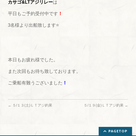
カサゴ&LTアジリレー
は
平日もご予約受付中です
！
3名様より出船致します⭐
本日もお疲れ様でした。
また次回もお待ち致しております。
ご乗船有難うございました
！
←
５/１３(土)ＬＴアジ釣果
５/１９(金)ＬＴアジ釣果
→
PAGETOP