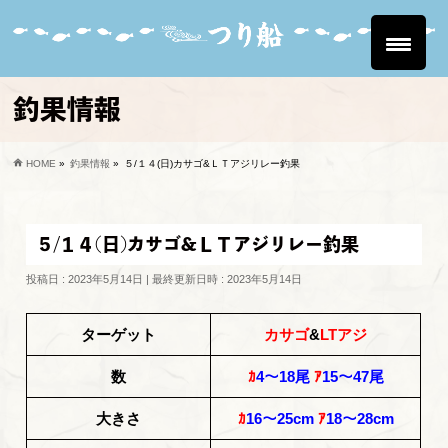
釣果情報
HOME
»
釣果情報
»
５/１４(日)カサゴ&ＬＴアジリレー釣果
５/１４(日)カサゴ&ＬＴアジリレー釣果
投稿日 : 2023年5月14日
最終更新日時 : 2023年5月14日
ターゲット
カサゴ
&
LTアジ
数
ｶ
4～18尾
ｱ
15～47尾
大きさ
ｶ
16～25cm
ｱ
18～28cm