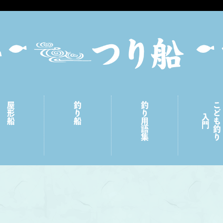
屋形船
釣り船
釣り用語集
こども釣り
入門