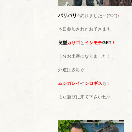
バリバリ
⭐釣れました～(^O^)
♪
本日参加されたお子さまも
良型
カサゴ
と
イシモチ
GET
！
十分お土産になりました
！
外道は
多彩で
ムシガレイ
や
シロギス
も
！
また遊びに来て下さいね✨