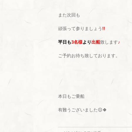
また次回も
頑張って参りましょう
!!
平日も
3名様
より
出船
致します
♪
ご予約お待ち致しております。
本日もご乗船
有難うございました😌🍀