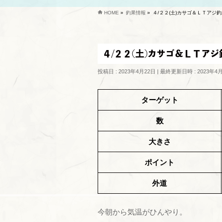
HOME
»
釣果情報
»
４/２２(土)カサゴ＆ＬＴアジ
４/２２(土)カサゴ＆ＬＴアジ
投稿日 : 2023年4月22日
最終更新日時 : 2023年4
ターゲット
数
大きさ
ポイント
外道
今朝から気温がひんやり。