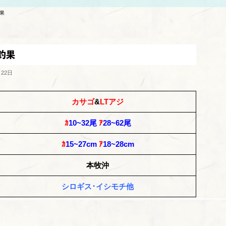
釣果
釣果
月22日
カサゴ
&
LTアジ
ｶ
10~32尾
ｱ
28~62尾
ｶ
15~27cm
ｱ
18~28cm
本牧沖
シロギス･イシモチ他