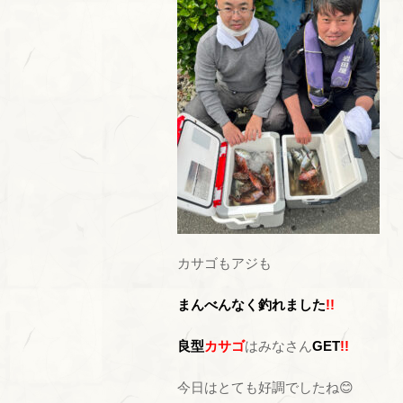
カサゴもアジも
まんべんなく釣れました
!!
良型
カサゴ
はみなさん
GET
!!
今日はとても好調でしたね😊