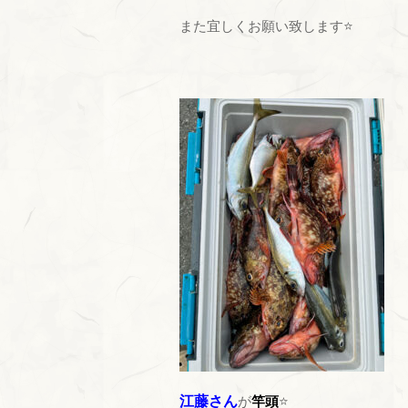
また宜しくお願い致します⭐
江藤さん
が
竿頭
⭐