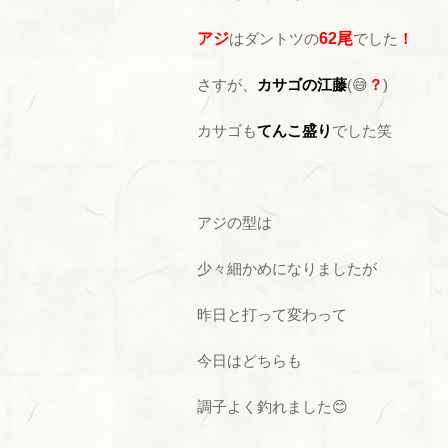
アジ
はダントツの
62尾
でした
！
さすが、
カサゴの江藤
(😅
？
)
カサゴも
てんこ盛り
でした笑
アジの型は
少々細かめになりましたが
昨日と打って変わって
今日はどちらも
調子よく釣れました😊