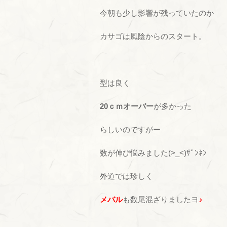
今朝も少し影響が残っていたのか
カサゴは風陰からのスタート。
型は良く
20ｃｍオーバー
が多かった
らしいのですがー
数が伸び悩みました(>_<)ｻﾞﾝﾈﾝ
外道では珍しく
メバル
も数尾混ざりましたヨ
♪