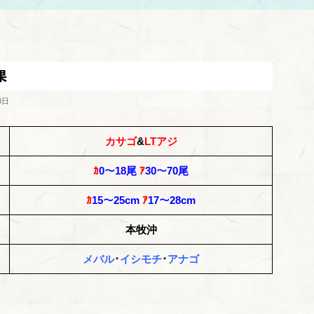
果
8日
カサゴ
&
LTアジ
ｶ
0～18尾
ｱ
30～70尾
ｶ
15～25cm
ｱ
17～28cm
本牧沖
メバル
･
イシモチ
･
アナゴ