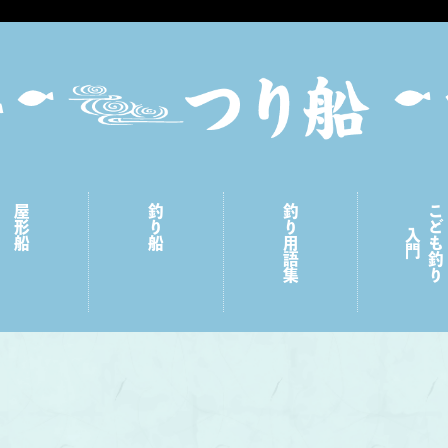
屋形船
釣り船
釣り用語集
こども釣り
入門