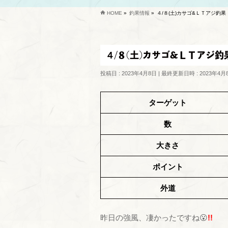
HOME
»
釣果情報
»
４/８(土)カサゴ&ＬＴアジ釣果
４/８(土)カサゴ&ＬＴアジ釣
投稿日 : 2023年4月8日
最終更新日時 : 2023年4月
ターゲット
数
大きさ
ポイント
外道
昨日の強風、凄かったですね😮
!!