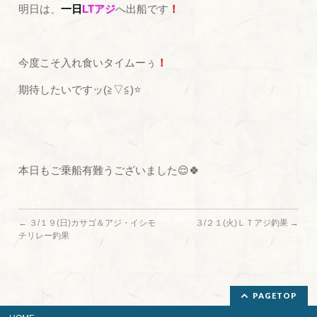
明日は、
一日
LTアジ
へ出船です
！
今度こそ入れ食いタイムーぅ
！
期待したいですッ(≧▽≦)⭐
本日もご乗船有難うございました😌🍀
←
３/１９(日)カサゴ＆アジ・イシモ
３/２１(火)ＬＴアジ釣果
→
チリレー釣果
PAGETOP