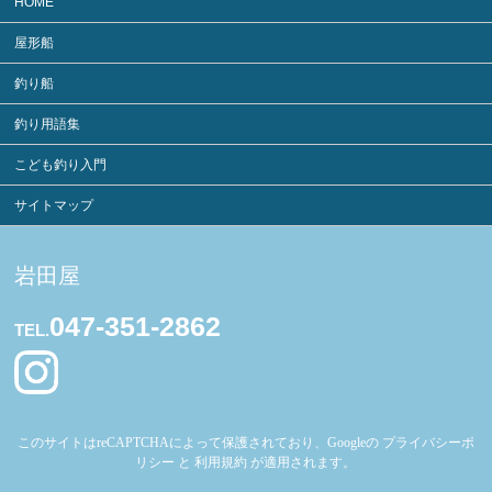
HOME
屋形船
釣り船
釣り用語集
こども釣り入門
サイトマップ
岩田屋
047-351-2862
TEL.
このサイトはreCAPTCHAによって保護されており、Googleの
プライバシーポ
リシー
と
利用規約
が適用されます。