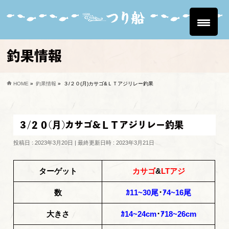
釣果情報
HOME
»
釣果情報
»
３/２０(月)カサゴ&ＬＴアジリレー釣果
３/２０(月)カサゴ&ＬＴアジリレー釣果
投稿日 : 2023年3月20日
最終更新日時 : 2023年3月21日
ターゲット
カサゴ
&
LTアジ
数
ｶ11~30尾
･
ｱ4~16尾
大きさ
ｶ14~24cm
･
ｱ18~26cm