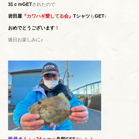
31ｃｍGET
されたので
岩田屋
『カワハギ愛してる会』
Tシャツ
も
GET
♪
おめでとうございます
！
後日お楽しみに
♪