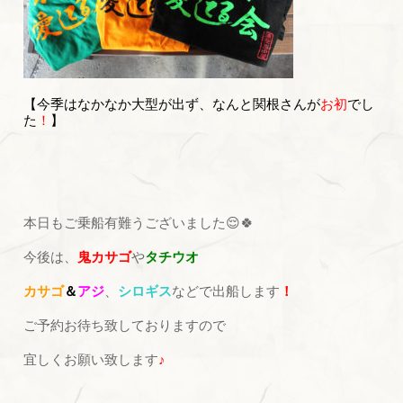
【今季はなかなか大型が出ず、
なんと関根さんが
お初
でし
た
！
】
本日もご乗船有難うございました😌🍀
今後は、
鬼カサゴ
や
タチウオ
カサゴ
＆
アジ
、
シロギス
などで出船します
！
ご予約お待ち致しておりますので
宜しくお願い致します
♪