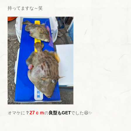
持ってますな～笑
オマケに
？
27ｃｍ
の
良型もGET
でした😆✨