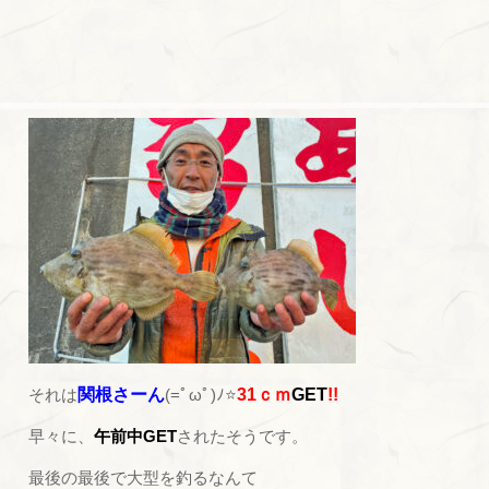
それは
関根さーん
(=ﾟωﾟ)ﾉ⭐
31ｃｍ
GET
!!
早々に、
午前中GET
されたそうです。
最後の最後で大型を釣るなんて