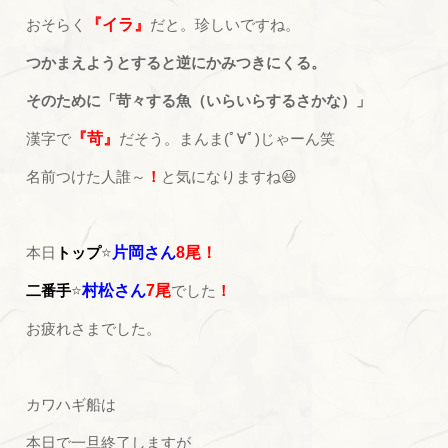
おそらく
『イラ』
だと。珍しいですね。
つかまえようとすると逆にかみつきにくる。
そのために「苛々する魚（いらいらするさかな）」
漢字で
『苛』
だそう。まんま(ﾟ∀ﾟ)じゃーん笑
名前つけた人誰～
！
と気になりますね😆
本日
トップ
⭐
片岡さん
8尾！
二番手
⭐
村松さん
7尾
でした
！
お疲れさまでした。
カワハギ船は
本日で一旦終了しますが