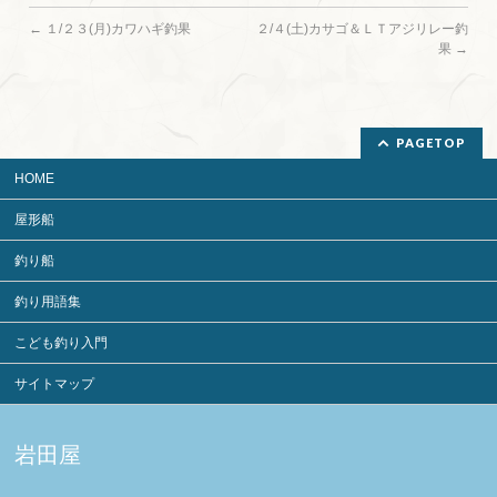
←
１/２３(月)カワハギ釣果
２/４(土)カサゴ＆ＬＴアジリレー釣
果
→
PAGETOP
HOME
屋形船
釣り船
釣り用語集
こども釣り入門
サイトマップ
岩田屋