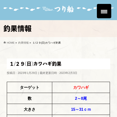
釣果情報
HOME
»
釣果情報
»
１/２９(日)カワハギ釣果
１/２９(日)カワハギ釣果
投稿日 : 2023年1月29日
最終更新日時 : 2023年2月3日
ターゲット
カワハギ
数
2～8尾
大きさ
15～31ｃｍ