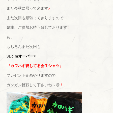
また今秋に帰って来ます
♪
また次回も頑張って参りますので
是非、ご参加お待ち致しております
！
あ、
もちろんまた次回も
31ｃｍオーバー
⭐
『カワハギ愛してる会Ｔシャツ』
プレゼント企画やりますので
ガンガン挑戦して下さいね～😊
！