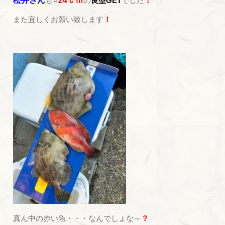
松井さん
も⭐
24ｃｍ
の
良型GET
でした
！
また宜しくお願い致します
！
真ん中の赤い魚・・・なんでしょな～
？