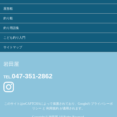
屋形船
釣り船
釣り用語集
こども釣り入門
サイトマップ
岩田屋
047-351-2862
TEL.
このサイトはreCAPTCHAによって保護されており、Googleの
プライバシーポ
リシー
と
利用規約
が適用されます。