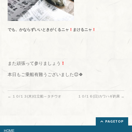
でも、かならずいいときがくるニャ
！
まけるニャ
！
また頑張って参りましょう
！
本日もご乗船有難うございました😌🍀
←
１０/１３(木)仕立船～タチウオ
１０/１６(日)カワハギ釣果
→
PAGETOP
HOME