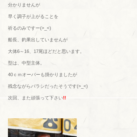
分かりませんが
早く調子が上がることを
祈るのみですー(>_<)
船長、釣果出していませんが
大体6～16、17尾ほどだと思います。
型は、中型主体。
40ｃｍオーバーも掛かりましたが
残念ながらバラシだったそうです(>_<)
次回、また頑張って下さい
!!