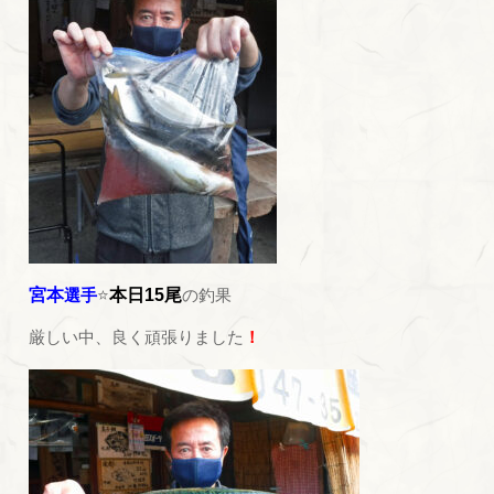
宮本
選手
⭐
本日15尾
の釣果
厳しい中、良く頑張りました
！