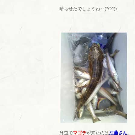
晴らせたでしょうね～(^O^)♪
外道で
マゴチ
が来たのは
江藤さん
。