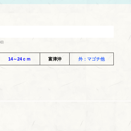
3日
14～24ｃｍ
富津沖
外：マゴチ他