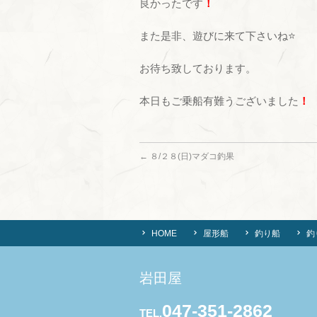
良かったです
！
また是非、遊びに来て下さいね⭐
お待ち致しております。
本日もご乗船有難うございました
！
←
８/２８(日)マダコ釣果
HOME
屋形船
釣り船
釣
岩田屋
047-351-2862
TEL.