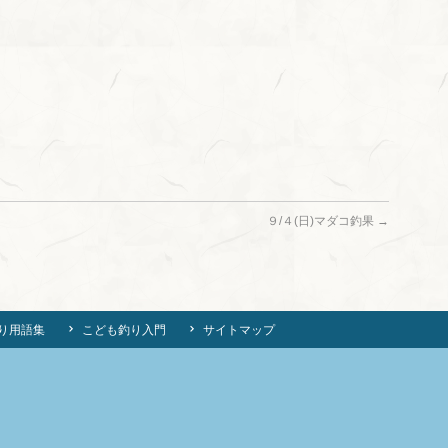
９/４(日)マダコ釣果
→
り用語集
こども釣り入門
サイトマップ