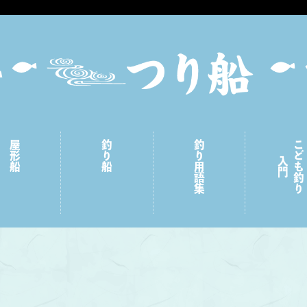
屋形船
釣り船
釣り用語集
こども釣り
入門