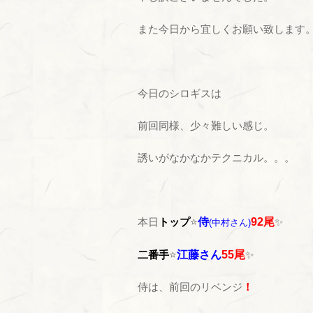
また今日から宜しくお願い致します
今日のシロギスは
前回同様、少々難しい感じ。
誘いがなかなかテクニカル。。。
本日
トップ
⭐
侍
92尾
✨
(中村さん)
二番手
⭐
江藤さん
55尾
✨
侍は、前回のリベンジ
！