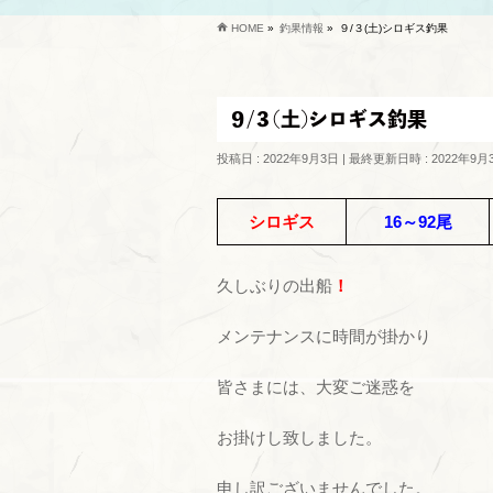
HOME
»
釣果情報
»
９/３(土)シロギス釣果
９/３(土)シロギス釣果
投稿日 : 2022年9月3日
最終更新日時 : 2022年9月
シロギス
16～92尾
久しぶりの出船
！
メンテナンスに時間が掛かり
皆さまには、大変ご迷惑を
お掛けし致しました。
申し訳ございませんでした。