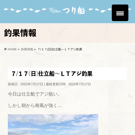
釣果情報
HOME
»
釣果情報
»
７/１７(日)仕立船～ＬＴアジ釣果
７/１７(日)仕立船～ＬＴアジ釣果
投稿日 : 2022年7月17日
最終更新日時 : 2022年7月17日
今日は仕立船でアジ狙い。
しかし朝から南風が強く…