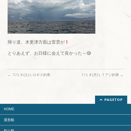
帰り道、木更津方面は雷雲が
！
とりあえず、お日様に会えて良かった～😅
←
７/１６(土)シロギス釣果
７/１８(月)ＬＴアジ釣果
→
PAGETOP
HOME
屋形船
釣り船