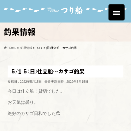
釣果情報
HOME
»
釣果情報
»
５/１５(日)仕立船～カサゴ釣果
５/１５(日)仕立船～カサゴ釣果
投稿日 : 2022年5月15日
最終更新日時 : 2022年5月15日
今日は仕立船！貸切でした。
お天気は曇り。
絶好のカサゴ日和でした😊