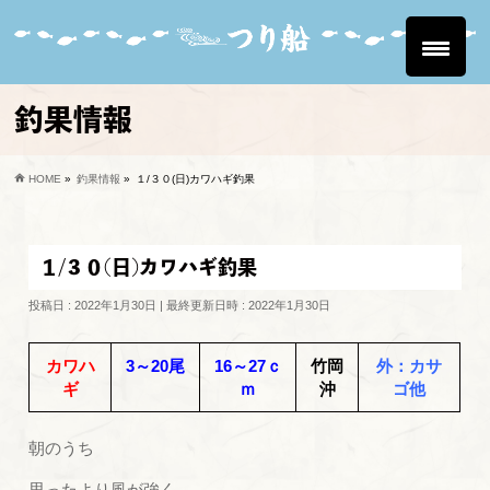
釣果情報
HOME
»
釣果情報
»
１/３０(日)カワハギ釣果
１/３０(日)カワハギ釣果
投稿日 : 2022年1月30日
最終更新日時 : 2022年1月30日
カワハ
3～20尾
16～27ｃ
竹岡
外：カサ
ギ
ｍ
沖
ゴ他
朝のうち
思ったより風が強く