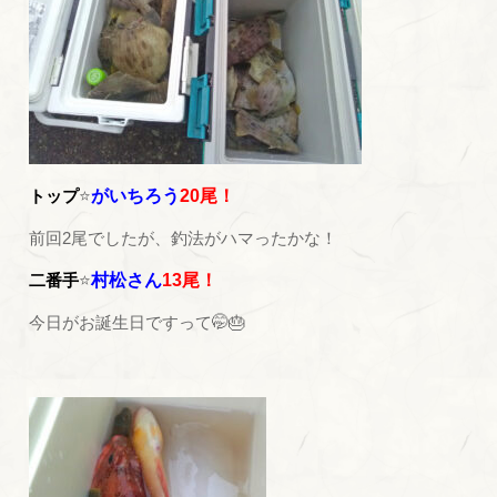
トップ
⭐
がいちろう
20尾！
前回2尾でしたが、釣法がハマったかな！
二番手
⭐
村松さん
13尾！
今日がお誕生日ですって🤭🎂