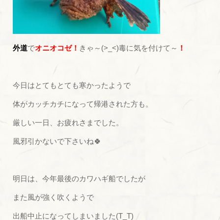
外道
で
オニオコゼ！
きゃ～(>_<)毒に気を付けて～
！
今日はとてもとても寒かったようで
体がカッチカチになって帰港された方も。
厳しい一日、お疲れさまでした。
風邪引かないで下さいね🍀
明日は、今年最後のカワハギ船でしたが
また風が強く吹くようで
出船中止になってしまいました(T_T)