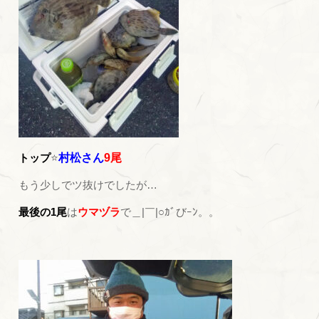
トップ
⭐
村松さん
9尾
もう少しでツ抜けでしたが…
最後の1尾
は
ウマヅラ
で＿|￣|○ｶﾞびｰﾝ。。