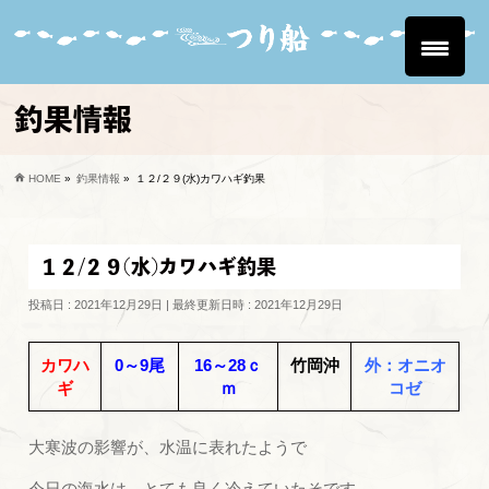
釣果情報
HOME
»
釣果情報
»
１２/２９(水)カワハギ釣果
１２/２９(水)カワハギ釣果
投稿日 : 2021年12月29日
最終更新日時 : 2021年12月29日
カワハ
0～9尾
16～28ｃ
竹岡沖
外：オニオ
ギ
ｍ
コゼ
大寒波の影響が、水温に表れたようで
今日の海水は、とても良く冷えていたそです。