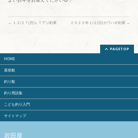
←
１２/２７(月)ＬＴアジ釣果
２０２２年１/２(日)カワハギ釣果
→
PAGETOP
HOME
屋形船
釣り船
釣り用語集
こども釣り入門
サイトマップ
岩田屋