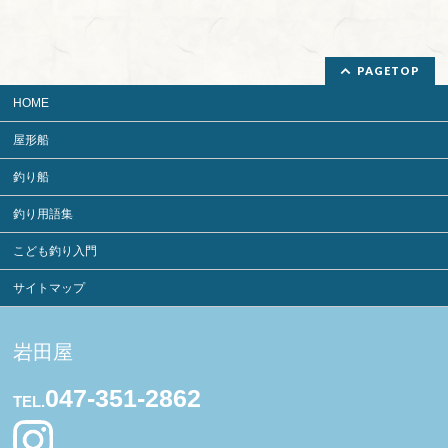
PAGETOP
HOME
屋形船
釣り船
釣り用語集
こども釣り入門
サイトマップ
岩田屋
047-351-2862
TEL.