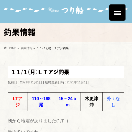
釣果情報
HOME
»
釣果情報
»
１１/１(月)ＬＴアジ釣果
１１/１(月)ＬＴアジ釣果
投稿日 : 2021年11月1日
最終更新日時 : 2021年11月1日
LTア
110～168
15～24ｃ
木更津
外：な
ジ
尾
ｍ
沖
し
朝から地震がありました(ﾟДﾟ;)
最近多いですね。