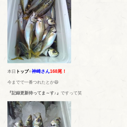
本日
トップ
⭐
神崎さん
168尾！
今までで一番つれたとか😆
『記録更新待ってま～す♪』
ですって笑