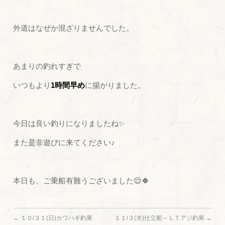
外道はなぜか混ざりませんでした。
あまりの釣れすぎで
いつもより
1時間早め
に揚がりました。
今日は良い釣りになりましたね✨
また是非遊びに来てください♪
本日も、ご乗船有難うございました😌🍀
←
１０/３１(日)カワハギ釣果
１１/３(水)仕立船～ＬＴアジ釣果
→