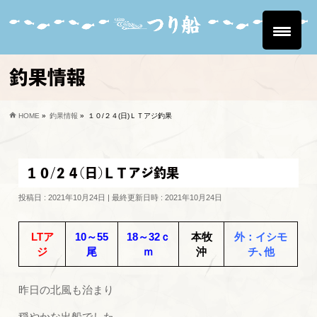
釣果情報
HOME
»
釣果情報
»
１０/２４(日)ＬＴアジ釣果
１０/２４(日)ＬＴアジ釣果
投稿日 : 2021年10月24日
最終更新日時 : 2021年10月24日
LTア
10～55
18～32ｃ
本牧
外：イシモ
ジ
尾
ｍ
沖
チ､他
昨日の北風も治まり
穏やかな出船でした。