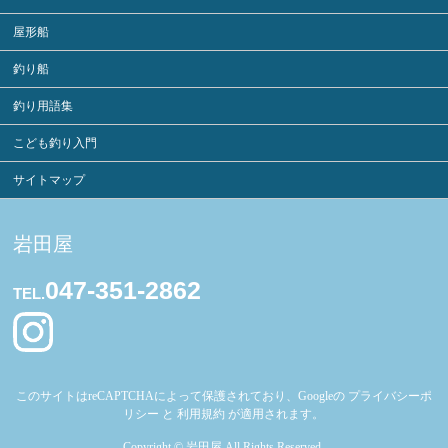
屋形船
釣り船
釣り用語集
こども釣り入門
サイトマップ
岩田屋
047-351-2862
TEL.
このサイトはreCAPTCHAによって保護されており、Googleの
プライバシーポ
リシー
と
利用規約
が適用されます。
Copyright ©
岩田屋
All Rights Reserved.