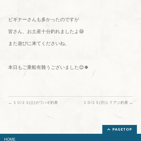
ビギナーさんも多かったのですが
皆さん、お土産十分釣れましたよ😆
また遊びに来てくださいね。
本日もご乗船有難うございました😌🍀
←
１０/２３(土)カワハギ釣果
１０/２５(月)ＬＴアジ釣果
→
PAGETOP
HOME