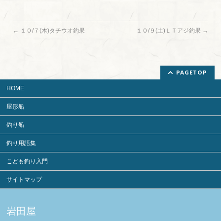
←
１０/７(木)タチウオ釣果
１０/９(土)ＬＴアジ釣果
→
PAGETOP
HOME
屋形船
釣り船
釣り用語集
こども釣り入門
サイトマップ
岩田屋