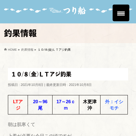
釣果情報
HOME
»
釣果情報
»
１０/８(金)ＬＴアジ釣果
１０/８(金)ＬＴアジ釣果
投稿日 : 2021年10月8日
最終更新日時 : 2021年10月8日
LTア
20～96
17～26ｃ
木更津
外：イシ
ジ
尾
ｍ
沖
モチ
朝は肌寒くて
上着が必要な今日この頃ですが