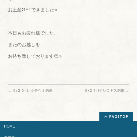
お土産GETできました⭐
本日もお疲れ様でした。
またのお越しを
お待ち致しております😌✨
←
９/２５(土)タチウオ釣果
９/２７(月)シロギス釣果
→
PAGETOP
HOME