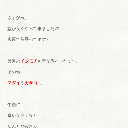
さすが秋。
型が良くなって来ました😊
肉厚で脂乗ってます♪
外道の
イシモチ
も型が良かったです。
その他
マダイ
や
カサゴ
も。
午後に
食いが良くなり
なんとか皆さん