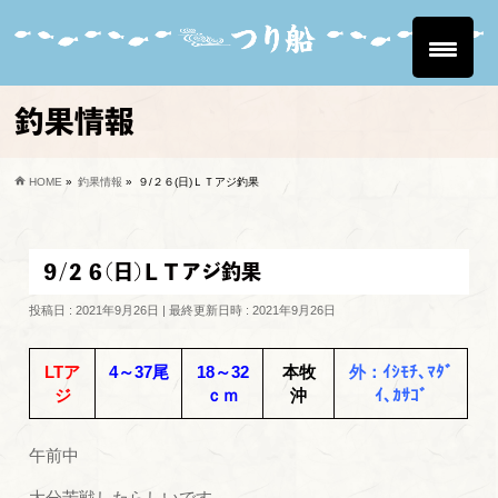
釣果情報
HOME
»
釣果情報
»
９/２６(日)ＬＴアジ釣果
９/２６(日)ＬＴアジ釣果
投稿日 : 2021年9月26日
最終更新日時 : 2021年9月26日
LTア
4～37尾
18～32
本牧
外：ｲｼﾓﾁ､ﾏﾀﾞ
ジ
ｃｍ
沖
ｲ､ｶｻｺﾞ
午前中
大分苦戦したらしいです。