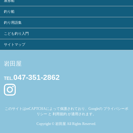
屋形船
釣り船
釣り用語集
こども釣り入門
サイトマップ
岩田屋
047-351-2862
TEL.
このサイトはreCAPTCHAによって保護されており、Googleの
プライバシーポ
リシー
と
利用規約
が適用されます。
Copyright ©
岩田屋
All Rights Reserved.