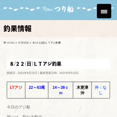
釣果情報
HOME
»
釣果情報
»
８/２２(日)ＬＴアジ釣果
８/２２(日)ＬＴアジ釣果
投稿日 : 2021年8月22日
最終更新日時 : 2021年8月22日
LTアジ
22～63尾
14～38ｃ
木更津
外：な
ｍ
沖
し
今日のアジ船
朝一は、型が大型で