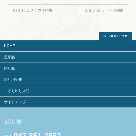
←
８/２１(土)タチウオ釣果
８/２７(金)ＬＴアジ釣果
→
PAGETOP
HOME
屋形船
釣り船
釣り用語集
こども釣り入門
サイトマップ
岩田屋
047-351-2862