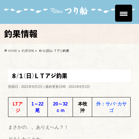
釣果情報
HOME
»
釣果情報
»
８/１(日)ＬＴアジ釣果
８/１(日)ＬＴアジ釣果
投稿日 : 2021年8月2日
最終更新日時 : 2021年8月2日
LTア
1～22
20～32
本牧
外：サバ･カサ
ジ
尾
ｃｍ
沖
ゴ
まさかの、、ありえへん？！
どうしたことか…