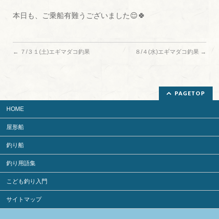
本日も、ご乗船有難うございました😌🍀
←
７/３１(土)エギマダコ釣果
８/４(水)エギマダコ釣果
→
PAGETOP
HOME
屋形船
釣り船
釣り用語集
こども釣り入門
サイトマップ