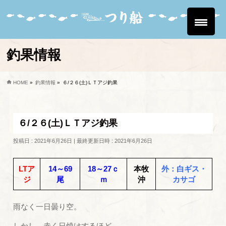
釣果情報
HOME
»
釣果情報
»
６/２６(土)ＬＴアジ釣果
６/２６(土)ＬＴアジ釣果
投稿日 : 2021年6月26日
最終更新日時 : 2021年6月26日
LTア
14～69
18～27ｃ
本牧
外：白ギス・
ジ
尾
ｍ
沖
カサゴ
雨なく一日曇り空。
しかし、赤く日焼けするほど