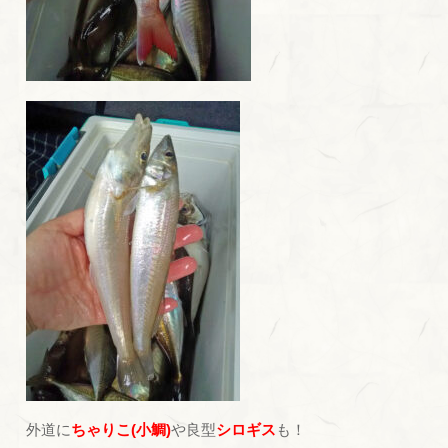
外道に
ちゃりこ(小鯛)
や良型
シロギス
も！