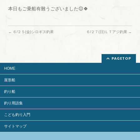
本日もご乗船有難うございました😌🍀
←
６/２５(金)シロギス釣果
６/２７(日)ＬＴアジ釣果
→
PAGETOP
HOME
屋形船
釣り船
釣り用語集
こども釣り入門
サイトマップ