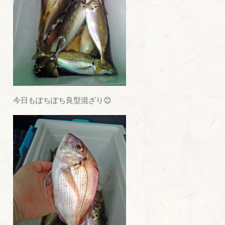
今日もぽちぽち良型混ざり😊