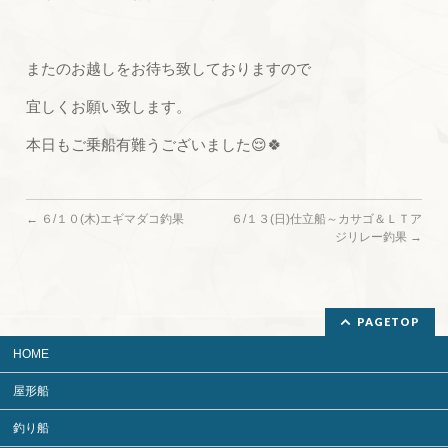
またのお越しをお待ち致しておりますので
宜しくお願い致します。
本日もご乗船有難うございました😌🍀
←
６/１０(木)エギマダコ釣果
６/１３(日)仕立船～カサゴ＆ＬＴア
ジリレー釣果
→
PAGETOP
HOME
屋形船
釣り船