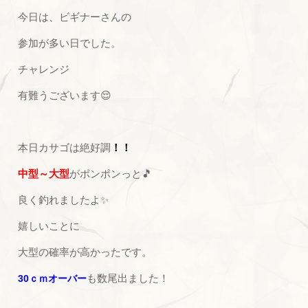
今日は、ビギナーさんの
参加が多い日でした。
チャレンジ
有難うございます😌
本日カサゴは絶好調
！！
中型～大型
がポンポンっと🎵
良く釣れましたよ✨
嬉しいことに
大型の確率が高かったです。
も数尾出ました！
30ｃｍオーバー