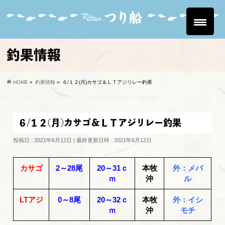
釣果情報
HOME
»
釣果情報
»
６/１２(月)カサゴ＆ＬＴアジリレー釣果
６/１２(月)カサゴ＆ＬＴアジリレー釣果
投稿日 : 2021年6月12日
最終更新日時 : 2021年6月12日
カサゴ
2～28尾
20～31ｃ
本牧
外：メバ
ｍ
沖
ル
LTアジ
0～8尾
20～32ｃ
本牧
外：イシ
ｍ
沖
モチ