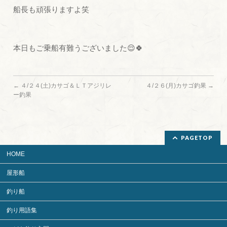
船長も頑張りますよ笑
本日もご乗船有難うございました😌🍀
←
４/２４(土)カサゴ＆ＬＴアジリレ
４/２６(月)カサゴ釣果
→
ー釣果
PAGETOP
HOME
屋形船
釣り船
釣り用語集