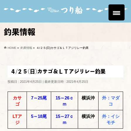
釣果情報
HOME
»
釣果情報
»
４/２５(日)カサゴ＆ＬＴアジリレー釣果
４/２５(日)カサゴ＆ＬＴアジリレー釣果
投稿日 : 2021年4月25日
最終更新日時 : 2021年4月25日
カサ
7～25尾
15～26ｃ
横浜沖
外：マダ
ゴ
ｍ
コ
LTア
5～18尾
15～27ｃ
横浜沖
外：イシ
ジ
ｍ
モチ