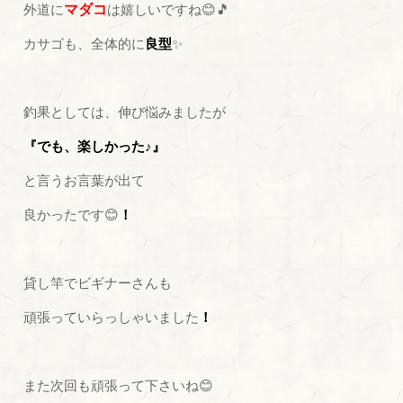
外道に
マダコ
は嬉しいですね😊🎵
カサゴも、全体的に
良型
✨
釣果としては、伸び悩みましたが
『でも、楽しかった♪』
と言うお言葉が出て
良かったです😊
！
貸し竿でビギナーさんも
頑張っていらっしゃいました
！
また次回も頑張って下さいね😊