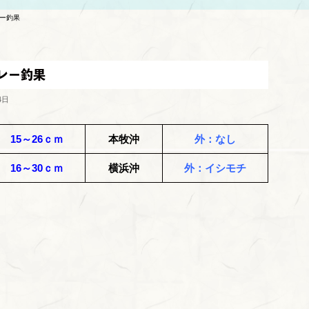
レー釣果
リレー釣果
4日
15～26ｃｍ
本牧沖
外：なし
16～30ｃｍ
横浜沖
外：イシモチ
！