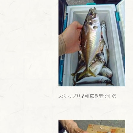
ぷりっプリ🎵幅広良型です😊