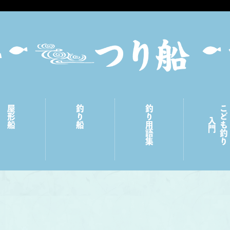
屋形船
釣り船
釣り用語集
こども釣り
入門