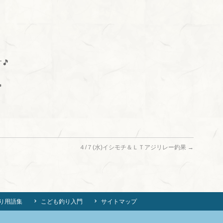
🎵

４/７(水)イシモチ＆ＬＴアジリレー釣果
→
り用語集
こども釣り入門
サイトマップ