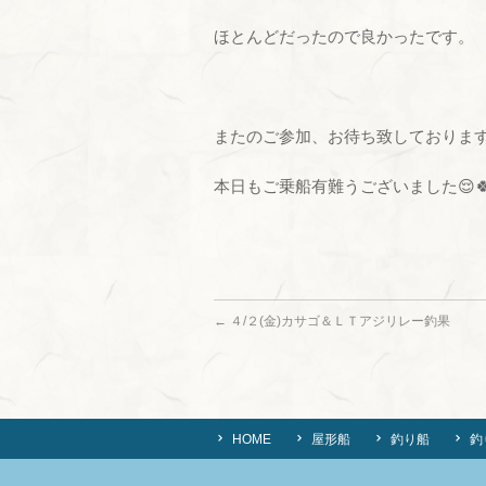
ほとんどだったので良かったです。
またのご参加、お待ち致しております
本日もご乗船有難うございました😌
←
４/２(金)カサゴ＆ＬＴアジリレー釣果
HOME
屋形船
釣り船
釣