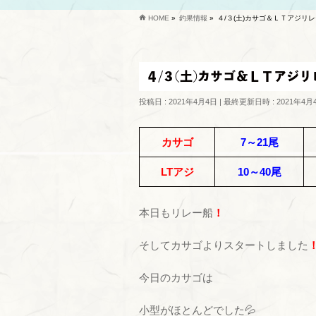
HOME
»
釣果情報
»
４/３(土)カサゴ＆ＬＴアジリ
４/３(土)カサゴ＆ＬＴアジ
投稿日 : 2021年4月4日
最終更新日時 : 2021年4月
カサゴ
7～21尾
LTアジ
10～40尾
本日もリレー船
！
そしてカサゴよりスタートしました
今日のカサゴは
小型がほとんどでした💦