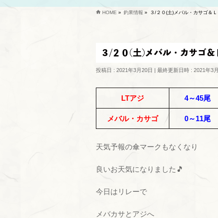
HOME
»
釣果情報
»
３/２０(土)メバル・カサゴ＆
３/２０(土)メバル・カサゴ
投稿日 : 2021年3月20日
最終更新日時 : 2021年3
LTアジ
4～45尾
メバル・カサゴ
0～11尾
天気予報の傘マークもなくなり
良いお天気になりました🎵
今日はリレーで
メバカサとアジへ