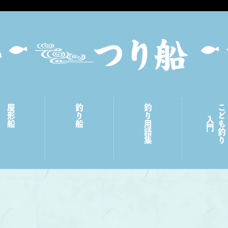
屋形船
釣り船
釣り用語集
こども釣り
入門