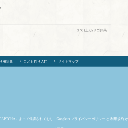

３/６(土)カサゴ釣果
→
り用語集
こども釣り入門
サイトマップ
CAPTCHAによって保護されており、Googleの
プライバシーポリシー
と
利用規約
が