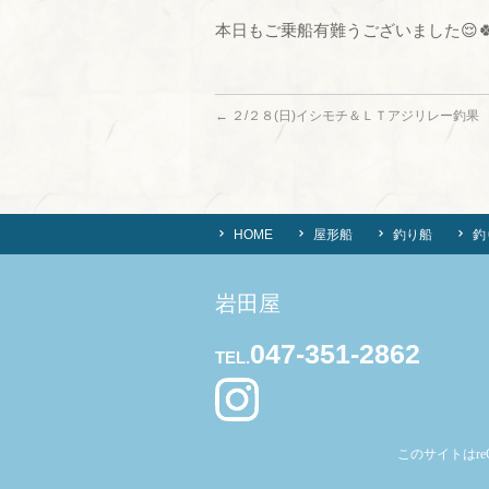
本日もご乗船有難うございました😌
←
２/２８(日)イシモチ＆ＬＴアジリレー釣果
HOME
屋形船
釣り船
釣
岩田屋
047-351-2862
TEL.
このサイトはre