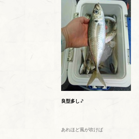
良型多し
🎵
あれほど風が吹けば