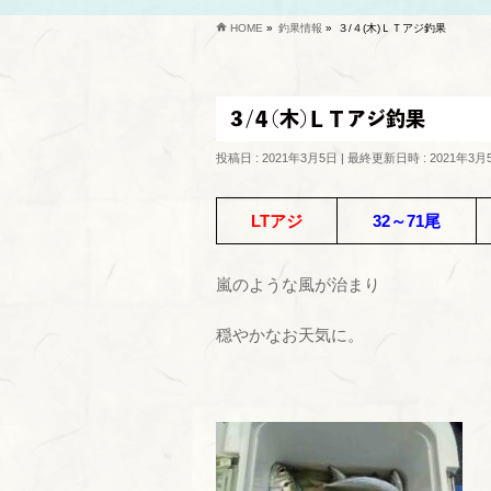
HOME
»
釣果情報
»
３/４(木)ＬＴアジ釣果
３/４(木)ＬＴアジ釣果
投稿日 : 2021年3月5日
最終更新日時 : 2021年3月
LTアジ
32～71尾
嵐のような風が治まり
穏やかなお天気に。