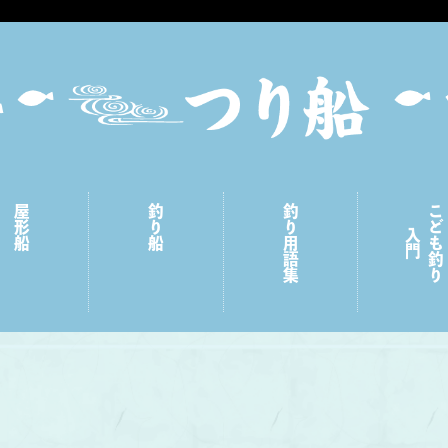
屋形船
釣り船
釣り用語集
こども釣り
入門