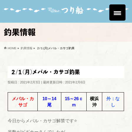
釣果情報
HOME
»
釣果情報
»
２/１(月)メバル・カサゴ釣果
２/１(月)メバル・カサゴ釣果
投稿日 : 2021年2月3日
最終更新日時 : 2021年2月6日
メバル・カ
10～14
15～26ｃ
横浜
外：な
サゴ
尾
ｍ
沖
し
今日からメバル・カサゴ解禁です⭐
半数がビギナーさんでしたが