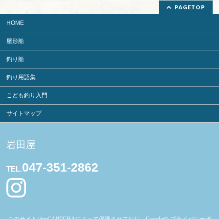
PAGETOP
HOME
屋形船
釣り船
釣り用語集
こども釣り入門
サイトマップ
岩田屋
047-351-2862
TEL.