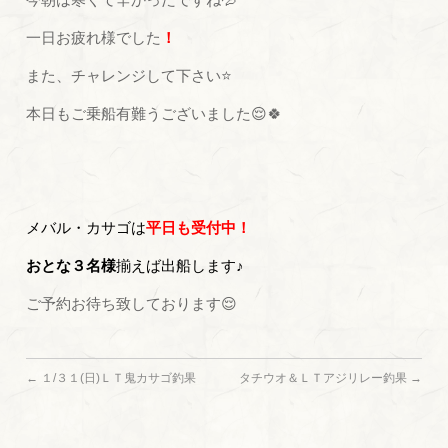
一日お疲れ様でした
！
また、チャレンジして下さい⭐
本日もご乗船有難うございました😌🍀
メバル・カサゴは
平日も受付中！
おとな３名様
揃えば出船します♪
ご予約お待ち致しております😌
←
１/３１(日)ＬＴ鬼カサゴ釣果
タチウオ＆ＬＴアジリレー釣果
→