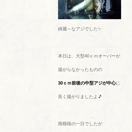
綺麗～なアジでした✨
本日は、大型40ｃｍオーバーが
揚がらなかったものの
30ｃｍ前後の中型アジが中心
に
良く揚がりましたよ🎵
雨模様の一日でしたが