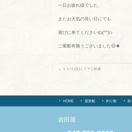
一日お疲れ様でした。
またお天気の良い日にでも
遊びに来てくださいね(^^)/♪
ご乗船有難うございました😌🍀
←
１１/１(日)ＬＴアジ釣果
HOME
屋形船
釣り船
釣
岩田屋