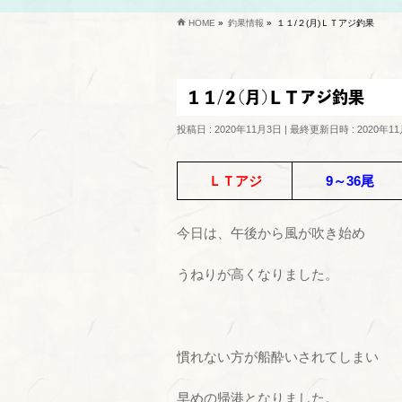
HOME
»
釣果情報
»
１１/２(月)ＬＴアジ釣果
１１/２(月)ＬＴアジ釣果
投稿日 : 2020年11月3日
最終更新日時 : 2020年1
ＬＴアジ
9～36尾
今日は、午後から風が吹き始め
うねりが高くなりました。
慣れない方が船酔いされてしまい
早めの帰港となりました。