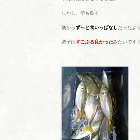
しかし、型も良く
朝から
ずっと食いっぱなし
だったよ
調子は
すこぶる良かった
みたいです