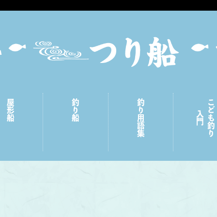
屋形船
釣り船
釣り用語集
こども釣り
入門