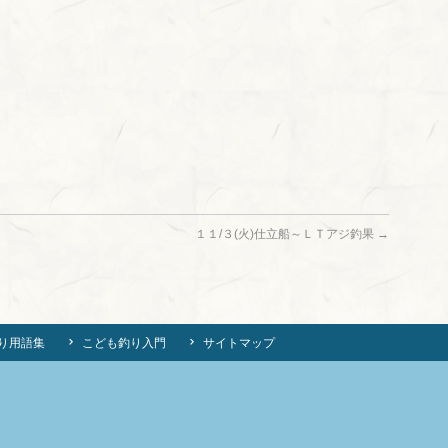
１１/３(火)仕立船～ＬＴアジ釣果
→
り用語集
こども釣り入門
サイトマップ