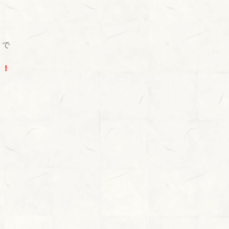
うで
！！