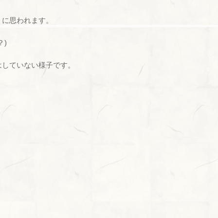
うに思われます。
？)
はしていない様子です。