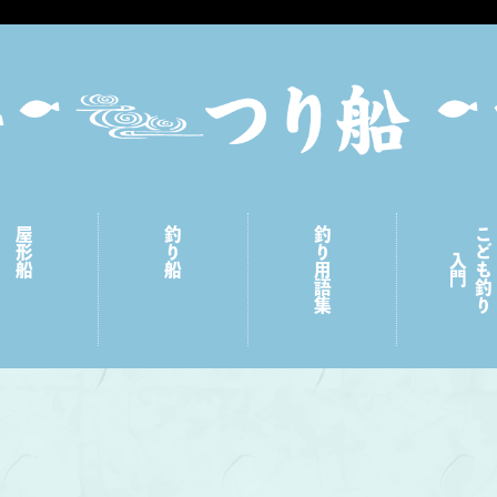
屋形船
釣り船
釣り用語集
こども釣り
入門