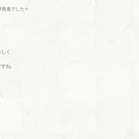
好発進でした⭐
らしく
ですね。
す。