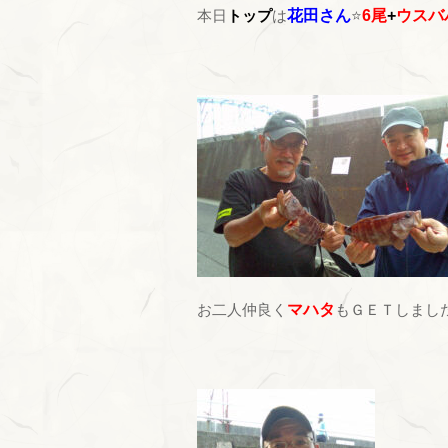
本日
トップ
は
花田さん
⭐
6尾
+
ウスバ
お二人仲良く
マハタ
もＧＥＴしました