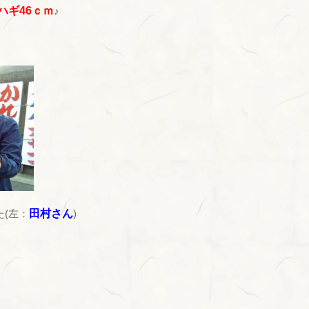
ハギ46ｃｍ
♪
(左：
田村さん
)