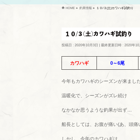
HOME
»
釣果情報
»
１０/３(土)カワハギ試釣り
１０/３(土)カワハギ試釣り
投稿日 : 2020年10月3日
最終更新日時 : 2020年1
カワハギ
0～6尾
今年もカワハギのシーズンが来まし
温暖化で、シーズンがズレ続け
なかなか思うような釣果が出ず…
船長としては、お腹が痛い(あ、頭痛
しかし、今年のカワハギは