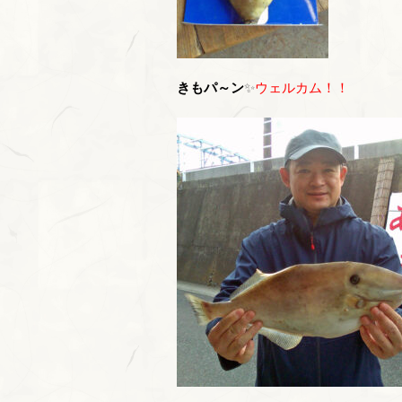
きもパ～ン
✨
ウェルカム！！