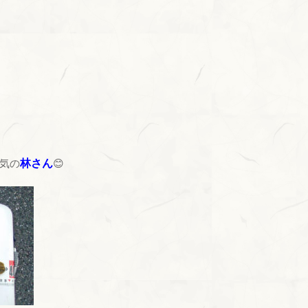
る気の
林さん
😊