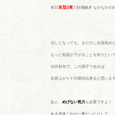
本日
良型3尾
で好感触🎵 なかなかの
涼しくなっても、まだ少し水温高め
もっと気温が下がることを祈りたい
10月初旬で、この調子であれば
右肩上がり十分期待出来ると思いま
あと、
めげない気力
も必要ですよ！
ある意味これが一番だったりして。