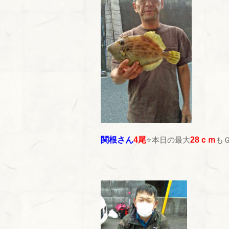
関根さん
4尾
⭐本日の最大
28ｃｍ
も