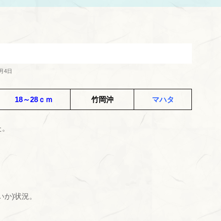
0月4日
18～28ｃｍ
竹岡沖
マハタ
た。
いか)状況。