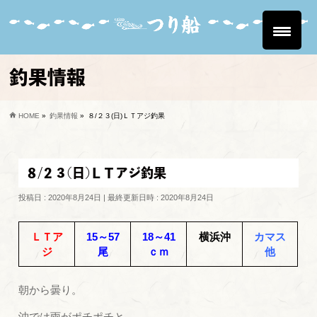
釣果情報
HOME
»
釣果情報
»
８/２３(日)ＬＴアジ釣果
８/２３(日)ＬＴアジ釣果
投稿日 : 2020年8月24日
最終更新日時 : 2020年8月24日
ＬＴア
15～57
18～41
横浜沖
カマス
ジ
尾
ｃｍ
他
朝から曇り。
沖では雨がポチポチと