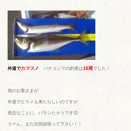
外道で
カマス
🎵 バチコンでの釣果は
16尾
でした！
他のお客さまが
外道でヒラメも来たらしいのですが
残念なことに、バラシたそうです😥
うーん、また次回頑張って下さい！！