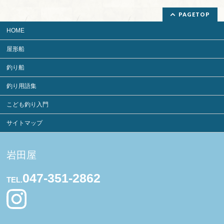
PAGETOP
HOME
屋形船
釣り船
釣り用語集
こども釣り入門
サイトマップ
岩田屋
047-351-2862
TEL.