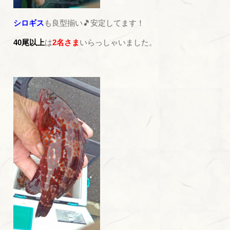
シロギス
も良型揃い🎵安定してます！
40尾以上
は
2名さま
いらっしゃいました。