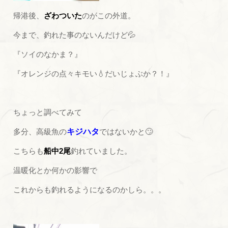
帰港後、
ざわついた
のがこの外道。
今まで、釣れた事のないんだけど💦
『ソイのなかま？』
『オレンジの点々キモい💧だいじょぶか？！』
ちょっと調べてみて
多分、高級魚の
キジハタ
ではないかと🙄
こちらも
船中2尾
釣れていました。
温暖化とか何かの影響で
これからも釣れるようになるのかしら。。。