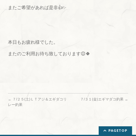
またご希望があれば是非👍✨
本日もお疲れ様でした。
またのご利用お待ち致しております😌🍀
←
７/２５(土)ＬＴアジ＆エギダコリ
７/３１(金)エギマダコ釣果
→
レー釣果
PAGETOP