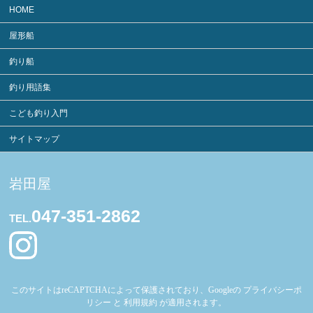
HOME
屋形船
釣り船
釣り用語集
こども釣り入門
サイトマップ
岩田屋
047-351-2862
TEL.
このサイトはreCAPTCHAによって保護されており、Googleの
プライバシーポ
リシー
と
利用規約
が適用されます。