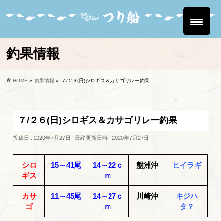
釣果情報
HOME
»
釣果情報
»
７/２６(日)シロギス＆カサゴリレー釣果
７/２６(日)シロギス＆カサゴリレー釣果
投稿日 : 2020年7月27日
最終更新日時 : 2020年7月27日
シロ
15～41尾
14～22ｃ
盤洲沖
ヒイラギ
ギス
ｍ
カサ
11～45尾
14～27ｃ
川崎沖
キジハ
ゴ
ｍ
タ？