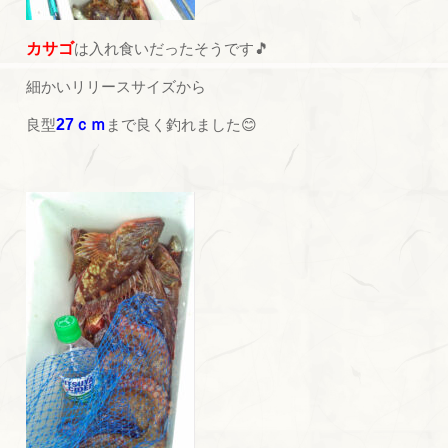
カサゴ
は入れ食いだったそうです🎵
細かいリリースサイズから
良型
27ｃｍ
まで良く釣れました😊