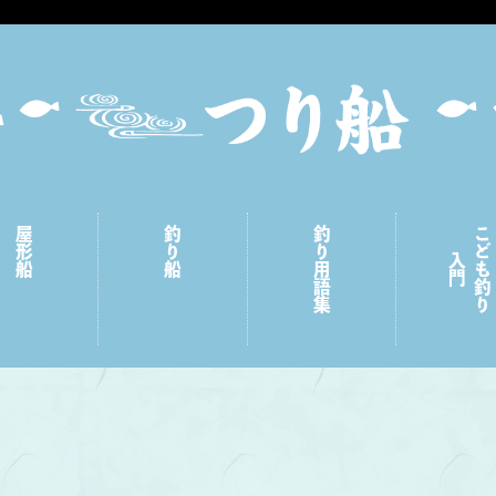
屋形船
釣り船
釣り用語集
こども釣り
入門