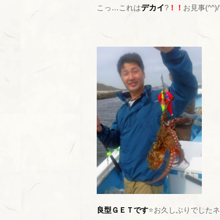
こっ…これは
デカイ
?
！！
お見事(^^
良型ＧＥＴです
⭐お久しぶりでしたネ(^