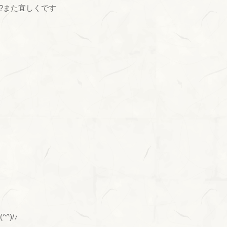
)/?また宜しくです
^)/♪