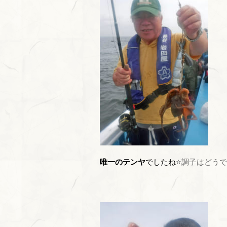
唯一のテンヤ
でしたね
⭐調子はどう