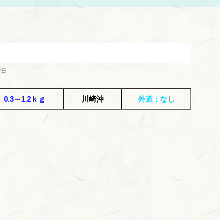
7日
0.3～1.2ｋｇ
川崎沖
外道：なし