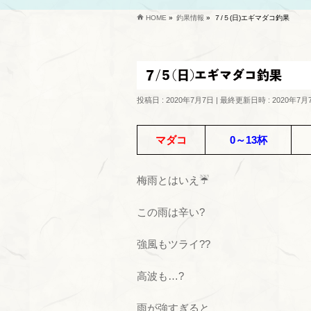
HOME
»
釣果情報
»
７/５(日)エギマダコ釣果
７/５(日)エギマダコ釣果
投稿日 : 2020年7月7日
最終更新日時 : 2020年7月
マダコ
0～13杯
梅雨とはいえ☔
この雨は辛い?
強風もツライ??
高波も…?
雨が強すぎると