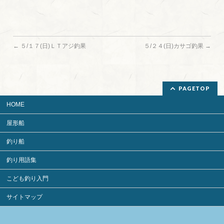
←
５/１７(日)ＬＴアジ釣果
５/２４(日)カサゴ釣果
→
PAGETOP
HOME
屋形船
釣り船
釣り用語集
こども釣り入門
サイトマップ