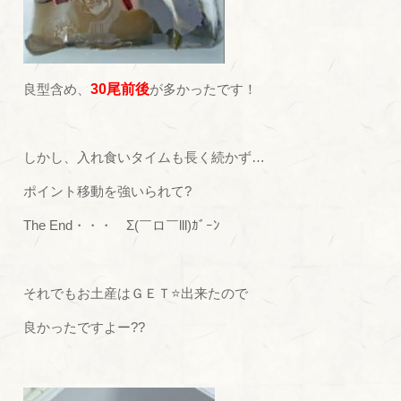
良型含め、
30尾前後
が多かったです！
しかし、入れ食いタイムも長く続かず…
ポイント移動を強いられて?
The End・・・ Σ(￣ロ￣lll)ｶﾞｰﾝ
それでもお土産はＧＥＴ⭐出来たので
良かったですよー??