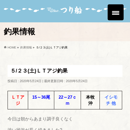
釣果情報
HOME
»
釣果情報
»
５/２３(土)ＬＴアジ釣果
５/２３(土)ＬＴアジ釣果
投稿日 : 2020年5月24日
最終更新日時 : 2020年5月24日
ＬＴア
15～36尾
22～27ｃ
本牧
イシモ
ジ
ｍ
沖
チ 他
今日は朝からあまり調子良くなく
渋い状況が長く続きました?