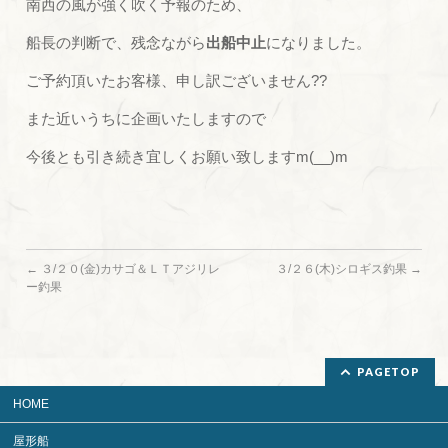
南西の風が強く吹く予報のため、
船長の判断で、残念ながら
出船中止
になりました。
ご予約頂いたお客様、申し訳ございません??
また近いうちに企画いたしますので
今後とも引き続き宜しくお願い致しますm(__)m
←
３/２０(金)カサゴ＆ＬＴアジリレ
３/２６(木)シロギス釣果
→
ー釣果
PAGETOP
HOME
屋形船