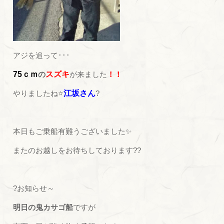
アジを追って･･･
75ｃｍ
の
スズキ
が来ました
！！
やりましたね⭐
江坂さん
?
本日もご乗船有難うございました✨
またのお越しをお待ちしております??
?お知らせ～
明日の鬼カサゴ船
ですが