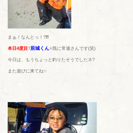
まぁ！なんとっ！?❗❗
本日4度目
?
辰城くん
⭐既に常連さんです(笑)
今日は、もうちょっと釣りたそうでしたネ?
また遊びに来てね✨