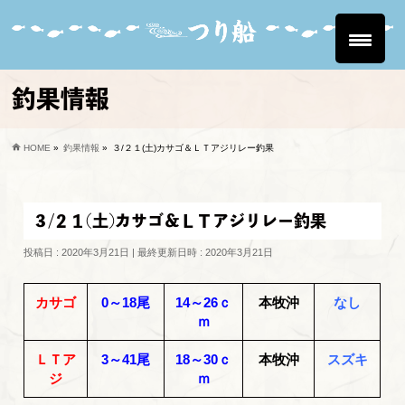
釣果情報
HOME
»
釣果情報
»
３/２１(土)カサゴ＆ＬＴアジリレー釣果
３/２１(土)カサゴ＆ＬＴアジリレー釣果
投稿日 : 2020年3月21日
最終更新日時 : 2020年3月21日
カサゴ
0～18尾
14～26ｃ
本牧沖
なし
ｍ
ＬＴア
3～41尾
18～30ｃ
本牧沖
スズキ
ジ
ｍ