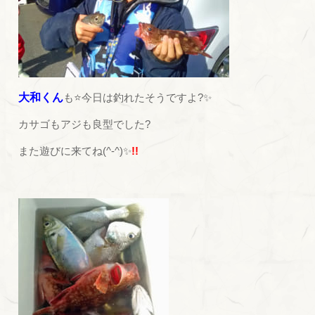
大和くん
も⭐今日は釣れたそうですよ?✨
カサゴもアジも良型でした?
また遊びに来てね(^-^)✨
!!