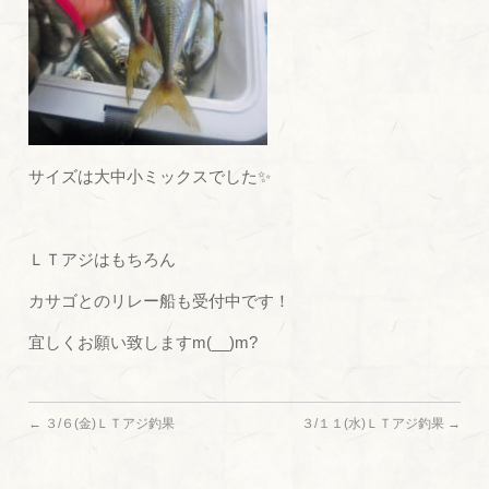
サイズは大中小ミックスでした✨
ＬＴアジはもちろん
カサゴとのリレー船も受付中です！
宜しくお願い致しますm(__)m?
←
３/６(金)ＬＴアジ釣果
３/１１(水)ＬＴアジ釣果
→