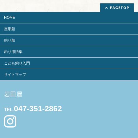
PAGETOP
HOME
屋形船
釣り船
釣り用語集
こども釣り入門
サイトマップ
岩田屋
047-351-2862
TEL.