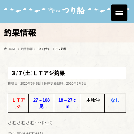
釣果情報
HOME
»
釣果情報
»
３/７(土)ＬＴアジ釣果
３/７(土)ＬＴアジ釣果
投稿日 : 2020年3月8日
最終更新日時 : 2020年3月8日
ＬＴア
27～108
18～27ｃ
本牧沖
なし
ジ
尾
ｍ
さむさむさむ･･･(>_<)
急に気温が下がり