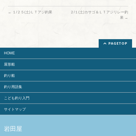
←
１/２５(土)ＬＴアジ釣果
２/１(土)カサゴ＆ＬＴアジリレー釣
果
→
PAGETOP
HOME
屋形船
釣り船
釣り用語集
こども釣り入門
サイトマップ
岩田屋