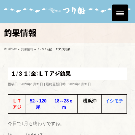
釣果情報
HOME
»
釣果情報
»
１/３１(金)ＬＴアジ釣果
１/３１(金)ＬＴアジ釣果
投稿日 : 2020年1月31日
最終更新日時 : 2020年1月31日
ＬＴ
52～120
18～28ｃ
横浜沖
イシモチ
アジ
尾
ｍ
今日で1月も終わりですね。
は、、、はやい?