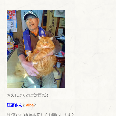
お久しぶりのご対面(笑)
江藤さん
と
alba
?
(お互いに)今年も宜しくお願いします?