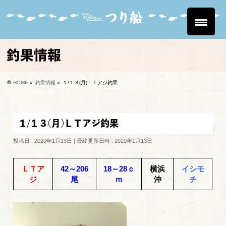
釣果情報
HOME
»
釣果情報
»
１/１３(月)ＬＴアジ釣果
１/１３(月)ＬＴアジ釣果
投稿日 : 2020年1月13日
最終更新日時 : 2020年1月13日
ＬＴア
42～206
18～28ｃ
横浜
イシモ
ジ
尾
ｍ
沖
チ