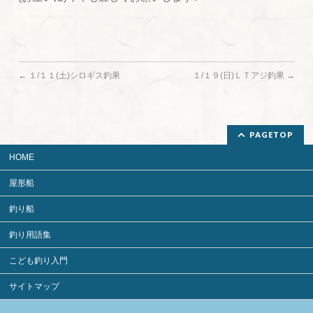
←
１/１１(土)シロギス釣果
１/１９(日)ＬＴアジ釣果
→
PAGETOP
HOME
屋形船
釣り船
釣り用語集
こども釣り入門
サイトマップ