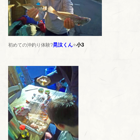
初めての沖釣り体験?
晃汰くん
⭐
小3