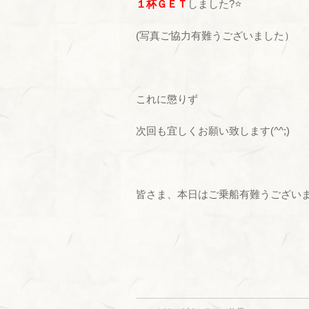
１杯ＧＥＴ
しました?⭐
(写真ご協力有難うございました）
これに懲りず
次回も宜しくお願い致します(^^;)
皆さま、本日はご乗船有難うございまし