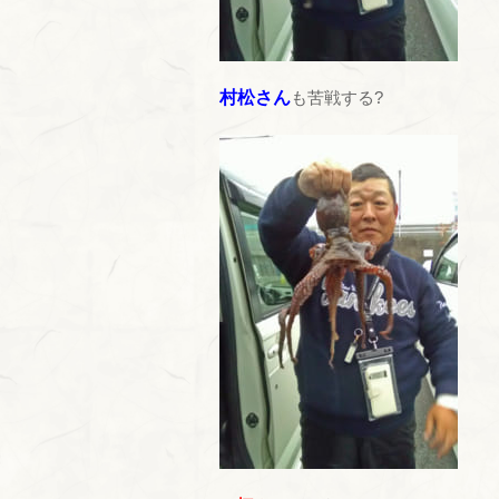
村松さん
も苦戦する?