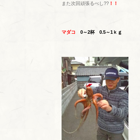
また次回頑張るべし??
！！
マダコ
0～2杯 0.5～1ｋｇ