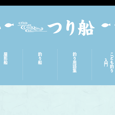
屋形船
釣り船
釣り用語集
こども釣り
入門