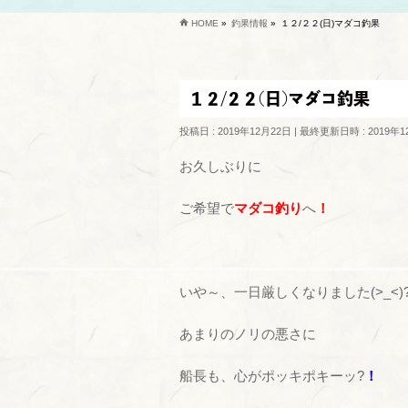
HOME
»
釣果情報
»
１２/２２(日)マダコ釣果
１２/２２(日)マダコ釣果
投稿日 : 2019年12月22日
最終更新日時 : 2019年1
お久しぶりに
ご希望で
マダコ釣り
へ
！
いや～、一日厳しくなりました(>_<)
あまりのノリの悪さに
船長も、心がポッキポキーッ?
！