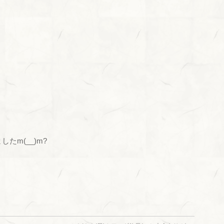
たm(__)m?