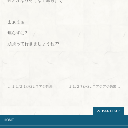
何とかなりそうな予感も(^^;)
まぁまぁ
焦らずに?
頑張って行きましょうね??
←
１１/２１(木)ＬＴアジ釣果
１１/２７(水)ＬＴアジアジ釣果
→
PAGETOP
HOME