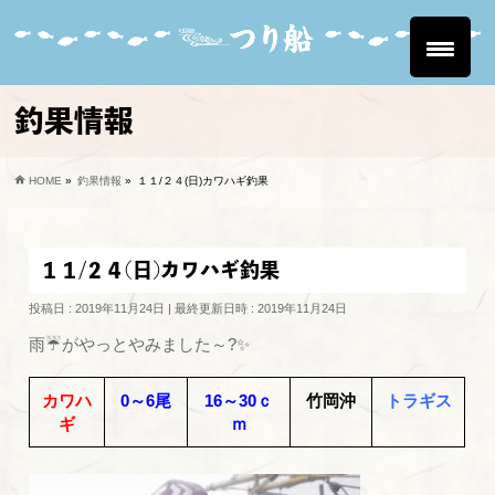
釣果情報
HOME
»
釣果情報
»
１１/２４(日)カワハギ釣果
１１/２４(日)カワハギ釣果
投稿日 : 2019年11月24日
最終更新日時 : 2019年11月24日
雨☔がやっとやみました～?✨
カワハ
0～6尾
16～30ｃ
竹岡沖
トラギス
ギ
ｍ