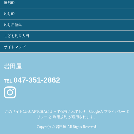
屋形船
釣り船
釣り用語集
こども釣り入門
サイトマップ
岩田屋
047-351-2862
TEL.
このサイトはreCAPTCHAによって保護されており、Googleの
プライバシーポ
リシー
と
利用規約
が適用されます。
Copyright ©
岩田屋
All Rights Reserved.